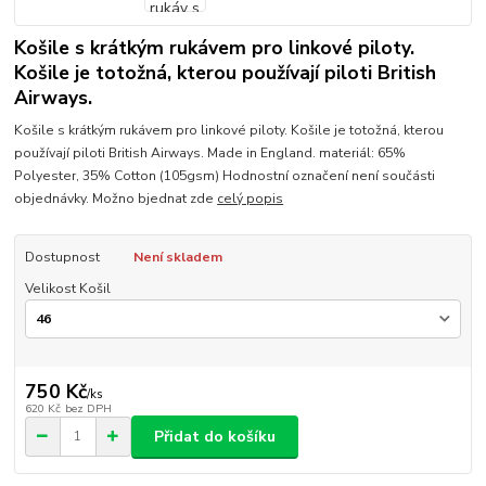
Košile s krátkým rukávem pro linkové piloty.
Košile je totožná, kterou používají piloti British
Airways.
Košile s krátkým rukávem pro linkové piloty. Košile je totožná, kterou
používají piloti British Airways. Made in England. materiál: 65%
Polyester, 35% Cotton (105gsm) Hodnostní označení není součásti
objednávky. Možno bjednat zde
celý popis
Dostupnost
Není skladem
Velikost Košil
750 Kč
/
ks
620 Kč
bez DPH
Přidat do košíku