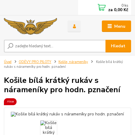
0
ks
za
0,00 Kč
Menu
Hledat
Úvod
ODĚVY PRO PILOTY
Košile, nárameníky
Košile bílá krátký
rukáv s nárameníky pro hodn. pznačení
Košile bílá krátký rukáv s
nárameníky pro hodn. pznačení
Akce