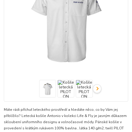
Máte rádi příchuť leteckého prostředí a hledáte něco, co by Vám jej
přiblížilo? Letecká košile Antonio v kolekci Life & Fly je jasným důkazem
skloubení uniformního designu a volnočasové módy. Pánské košile v
provedení s krátkým rukávem 100% bavlna , látka 140 g/m2, twill PILOT