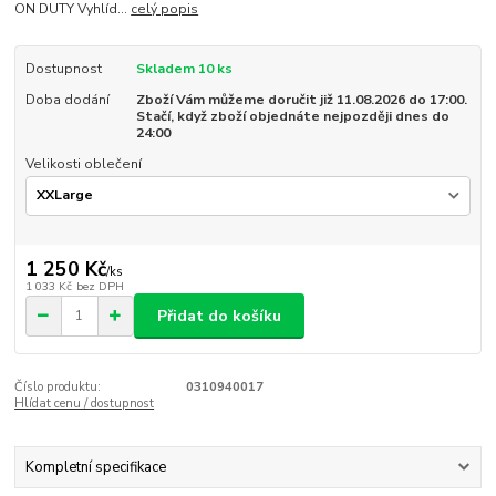
ON DUTY Vyhlíd...
celý popis
Dostupnost
Skladem 10 ks
Doba dodání
Zboží Vám můžeme doručit již 11.08.2026 do 17:00.
Stačí, když zboží objednáte nejpozději dnes do
24:00
Velikosti oblečení
1 250 Kč
/
ks
1 033 Kč
bez DPH
Přidat do košíku
Číslo produktu:
0310940017
Hlídat cenu / dostupnost
Kompletní specifikace