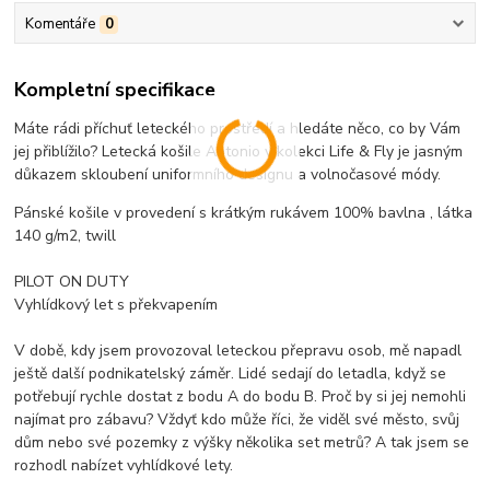
Komentáře
0
Kompletní specifikace
Máte rádi příchuť leteckého prostředí a hledáte něco, co by Vám
jej přiblížilo? Letecká košile Antonio v kolekci Life & Fly je jasným
důkazem skloubení uniformního designu a volnočasové módy.
Pánské košile v provedení s krátkým rukávem 100% bavlna , látka
140 g/m2, twill
PILOT ON DUTY
Vyhlídkový let s překvapením
V době, kdy jsem provozoval leteckou přepravu osob, mě napadl
ještě další podnikatelský záměr. Lidé sedají do letadla, když se
potřebují rychle dostat z bodu A do bodu B. Proč by si jej nemohli
najímat pro zábavu? Vždyť kdo může říci, že viděl své město, svůj
dům nebo své pozemky z výšky několika set metrů? A tak jsem se
rozhodl nabízet vyhlídkové lety.