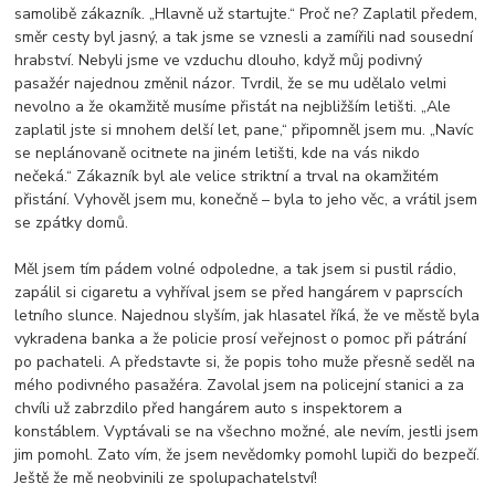
samolibě zákazník. „Hlavně už startujte.“ Proč ne? Zaplatil předem,
směr cesty byl jasný, a tak jsme se vznesli a zamířili nad sousední
hrabství. Nebyli jsme ve vzduchu dlouho, když můj podivný
pasažér najednou změnil názor. Tvrdil, že se mu udělalo velmi
nevolno a že okamžitě musíme přistát na nejbližším letišti. „Ale
zaplatil jste si mnohem delší let, pane,“ připomněl jsem mu. „Navíc
se neplánovaně ocitnete na jiném letišti, kde na vás nikdo
nečeká.“ Zákazník byl ale velice striktní a trval na okamžitém
přistání. Vyhověl jsem mu, konečně – byla to jeho věc, a vrátil jsem
se zpátky domů.
Měl jsem tím pádem volné odpoledne, a tak jsem si pustil rádio,
zapálil si cigaretu a vyhříval jsem se před hangárem v paprscích
letního slunce. Najednou slyším, jak hlasatel říká, že ve městě byla
vykradena banka a že policie prosí veřejnost o pomoc při pátrání
po pachateli. A představte si, že popis toho muže přesně seděl na
mého podivného pasažéra. Zavolal jsem na policejní stanici a za
chvíli už zabrzdilo před hangárem auto s inspektorem a
konstáblem. Vyptávali se na všechno možné, ale nevím, jestli jsem
jim pomohl. Zato vím, že jsem nevědomky pomohl lupiči do bezpečí.
Ještě že mě neobvinili ze spolupachatelství!