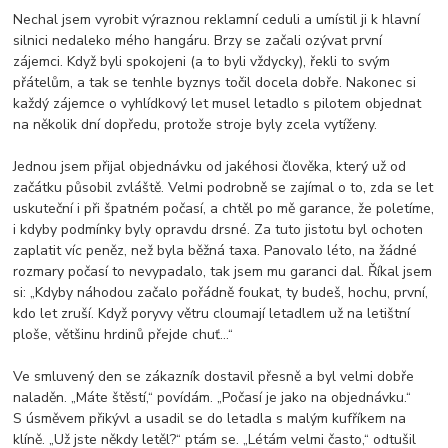
Nechal jsem vyrobit výraznou reklamní ceduli a umístil ji k hlavní
silnici nedaleko mého hangáru. Brzy se začali ozývat první
zájemci. Když byli spokojeni (a to byli vždycky), řekli to svým
přátelům, a tak se tenhle byznys točil docela dobře. Nakonec si
každý zájemce o vyhlídkový let musel letadlo s pilotem objednat
na několik dní dopředu, protože stroje byly zcela vytíženy.
Jednou jsem přijal objednávku od jakéhosi člověka, který už od
začátku působil zvláště. Velmi podrobně se zajímal o to, zda se let
uskuteční i při špatném počasí, a chtěl po mě garance, že poletíme,
i kdyby podmínky byly opravdu drsné. Za tuto jistotu byl ochoten
zaplatit víc peněz, než byla běžná taxa. Panovalo léto, na žádné
rozmary počasí to nevypadalo, tak jsem mu garanci dal. Říkal jsem
si: „Kdyby náhodou začalo pořádně foukat, ty budeš, hochu, první,
kdo let zruší. Když poryvy větru cloumají letadlem už na letištní
ploše, většinu hrdinů přejde chuť…“
Ve smluvený den se zákazník dostavil přesně a byl velmi dobře
naladěn. „Máte štěstí,“ povídám. „Počasí je jako na objednávku.“
S úsměvem přikývl a usadil se do letadla s malým kufříkem na
klíně. „Už jste někdy letěl?“ ptám se. „Létám velmi často,“ odtušil