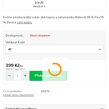
Košile pilotka krátký rukáv, dvě kapsy a nárameníky Materiál:65 % Pes35
% Bavlna
celý popis
Dostupnost
Není skladem
Velikost Košil
399 Kč
/
ks
330 Kč
bez DPH
Přidat do košíku
Číslo produktu:
Z0079
Hlídat cenu / dostupnost