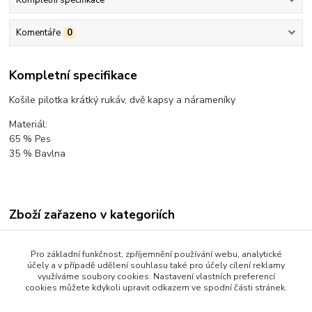
Kompletní specifikace
Komentáře
0
Kompletní specifikace
Košile pilotka krátký rukáv, dvě kapsy a nárameníky
Materiál:
65 % Pes
35 % Bavlna
Zboží zařazeno v kategoriích
ODĚVY PRO PILOTY
Pro základní funkčnost, zpříjemnění používání webu, analytické
UNIFORMY PRO PILOTY
účely a v případě udělení souhlasu také pro účely cílení reklamy
využíváme soubory cookies. Nastavení vlastních preferencí
Košile, nárameníky
cookies můžete kdykoli upravit odkazem ve spodní části stránek.
Košile