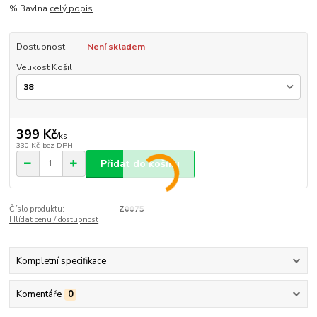
% Bavlna
celý popis
Dostupnost
Není skladem
Velikost Košil
399 Kč
/
ks
330 Kč
bez DPH
Přidat do košíku
Číslo produktu:
Z0075
Hlídat cenu / dostupnost
Kompletní specifikace
Komentáře
0