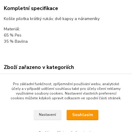
Kompletní specifikace
Košile pilotka krátký rukáv, dvě kapsy a nárameníky
Materiál:
65 % Pes
35 % Bavlna
Zboží zařazeno v kategoriích
ODĚVY PRO PILOTY
Pro základní funkčnost, zpříjemnění používání webu, analytické
UNIFORMY PRO PILOTY
účely a v případě udělení souhlasu také pro účely cílení reklamy
využíváme soubory cookies. Nastavení vlastních preferencí
Košile, nárameníky
cookies můžete kdykoli upravit odkazem ve spodní části stránek.
Košile
Souhlasím
Nastavení