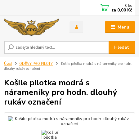
0
ks
za
0,00 Kč
Menu
Hledat
Úvod
ODĚVY PRO PILOTY
Košile pilotka modrá s nárameníky pro hodn.
dlouhý rukáv označení
Košile pilotka modrá s
nárameníky pro hodn. dlouhý
rukáv označení