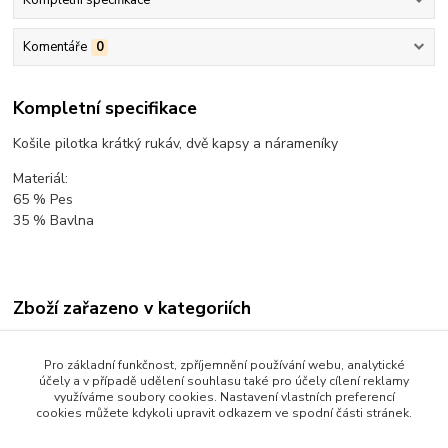
Kompletní specifikace
Komentáře
0
Kompletní specifikace
Košile pilotka krátký rukáv, dvě kapsy a nárameníky
Materiál:
65 % Pes
35 % Bavlna
Zboží zařazeno v kategoriích
ODĚVY PRO PILOTY
Pro základní funkčnost, zpříjemnění používání webu, analytické
UNIFORMY PRO PILOTY
účely a v případě udělení souhlasu také pro účely cílení reklamy
využíváme soubory cookies. Nastavení vlastních preferencí
Košile, nárameníky
cookies můžete kdykoli upravit odkazem ve spodní části stránek.
Košile