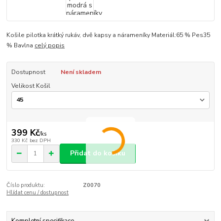
Košile pilotka krátký rukáv, dvě kapsy a nárameníky Materiál:65 % Pes35
% Bavlna
celý popis
Dostupnost
Není skladem
Velikost Košil
399 Kč
/
ks
330 Kč
bez DPH
Přidat do košíku
Číslo produktu:
Z0070
Hlídat cenu / dostupnost