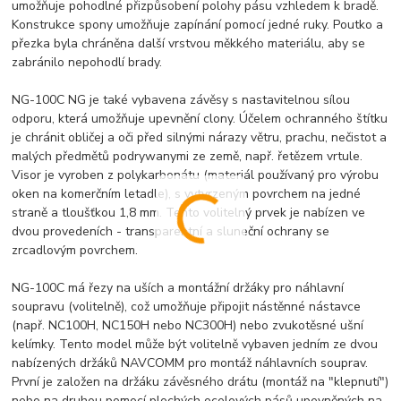
umožňuje pohodlné přizpůsobení polohy pásu vzhledem k bradě.
Konstrukce spony umožňuje zapínání pomocí jedné ruky.
Poutko a
přezka byla chráněna další vrstvou měkkého materiálu, aby se
zabránilo nepohodlí brady.
NG-100C NG je také vybavena závěsy s nastavitelnou sílou
odporu, která umožňuje upevnění clony.
Účelem ochranného štítku
je chránit obličej a oči před silnými nárazy větru, prachu, nečistot a
malých předmětů podrywanymi ze země, např.
řetězem vrtule.
Visor je vyroben z polykarbonátu (materiál používaný pro výrobu
oken na komerčním letadle), s vytvrzeným povrchem na jedné
straně a tloušťkou 1,8 mm.
Tento volitelný prvek je nabízen ve
dvou provedeních - transparentní a sluneční ochrany se
zrcadlovým povrchem.
NG-100C má řezy na uších a montážní držáky pro náhlavní
soupravu (volitelně), což umožňuje připojit nástěnné nástavce
(např. NC100H, NC150H nebo NC300H) nebo zvukotěsné ušní
kelímky.
Tento model může být volitelně vybaven jedním ze dvou
nabízených držáků NAVCOMM pro montáž náhlavních souprav.
První je založen na držáku závěsného drátu (montáž na "klepnutí")
nebo na druhou pomocí plochých ocelových pásů upevněných na