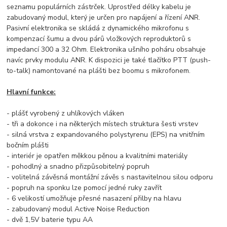
seznamu populárních zástrček.
Uprostřed délky kabelu je
zabudovaný modul, který je určen pro napájení a řízení ANR.
Pasivní elektronika se skládá z dynamického mikrofonu s
kompenzací šumu a dvou párů vložkových reproduktorů s
impedancí 300 a 32 Ohm.
Elektronika ušního poháru obsahuje
navíc prvky modulu ANR.
K dispozici je také tlačítko PTT (push-
to-talk) namontované na plášti bez boomu s mikrofonem.
Hlavní funkce:
- plášť vyrobený z uhlíkových vláken
- tři a dokonce i na některých místech struktura šesti vrstev
- silná vrstva z expandovaného polystyrenu (EPS) na vnitřním
bočním plášti
- interiér je opatřen měkkou pěnou a kvalitními materiály
- pohodlný a snadno přizpůsobitelný popruh
- volitelná závěsná montážní závěs s nastavitelnou silou odporu
- popruh na sponku lze pomocí jedné ruky zavřít
- 6 velikostí umožňuje přesné nasazení přilby na hlavu
- zabudovaný modul Active Noise Reduction
- dvě 1,5V baterie typu AA