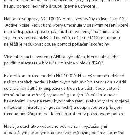
helmu pomocí jediného šroubu (pevné uchycení).
Náhlavní soupravy NC-1000A-H mají vestavěný aktivní šum ANR
(Active Noise Reduction), který umožňuje v pasivním řešení, které
není k dispozici, způsob, jak snížit úroveň vnějšího šumu, a to
zejména v oblasti nízkých kmitočtů, což je nejtěžší pro ucho
a
nejtěžší je redukovat pouze pomocí potlačení skořepiny.
Více informací o systému ANR a výhodách, které nabízí jeho
použití, naleznete v brožuře umístěné v bloku "FAQ".
Externí konstrukce modelu NC-1000A-H se významně neliší od
našich starších modelů helmických náhlavních souprav a skládá
se z: ušních šálků (k dispozici ve třech barvách: šedo-zelené,
černé nebo oranžové), vybavené gelovými těsněními a navíc
bavlněnými kryty
na rámu hybridního rámu (kabelový rám spojený
s kloubem, mikrofon s "gooseneck") a soupravou pro připojení
ramene umožňujícím nastavení mikrofonu v požadované poloze.
Navíc je sluchátko vybaveno pěti nohami, vyztuženými
dodatečným pleteným kabelem zakončeným jedním z dlouhého