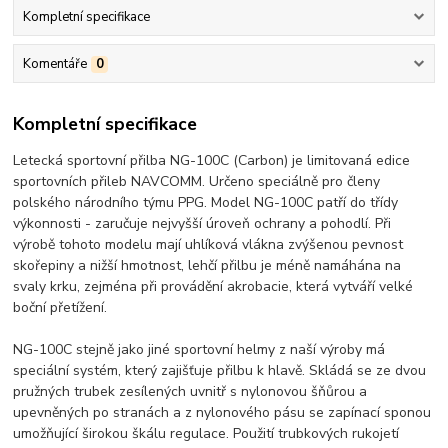
Kompletní specifikace
Komentáře
0
Kompletní specifikace
Letecká sportovní přilba NG-100C (Carbon) je limitovaná edice
sportovních přileb NAVCOMM.
Určeno speciálně pro členy
polského národního týmu PPG.
Model NG-100C patří do třídy
výkonnosti - zaručuje nejvyšší úroveň ochrany a pohodlí.
Při
výrobě tohoto modelu mají uhlíková vlákna zvýšenou pevnost
skořepiny a nižší hmotnost, lehčí přilbu je méně namáhána na
svaly krku, zejména při provádění akrobacie, která vytváří velké
boční přetížení.
NG-100C stejně jako jiné sportovní helmy z naší výroby má
speciální systém, který zajišťuje přilbu k hlavě.
Skládá se ze dvou
pružných trubek zesílených uvnitř s nylonovou šňůrou a
upevněných po stranách a z nylonového pásu se zapínací sponou
umožňující širokou škálu regulace. Použití trubkových rukojetí