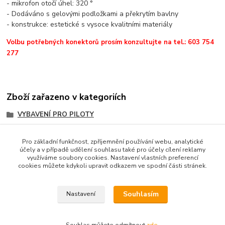
- mikrofon otočí úhel: 320 °
- Dodáváno s gelovými podložkami a překrytím bavlny
- konstrukce: estetické s vysoce kvalitními materiály
Volbu potřebných konektorů prosím konzultujte na tel.: 603 754
277
Zboží zařazeno v kategoriích
VYBAVENÍ PRO PILOTY
PARAGLIDING PILOT
Pro základní funkčnost, zpříjemnění používání webu, analytické
Helmy, kukly
účely a v případě udělení souhlasu také pro účely cílení reklamy
využíváme soubory cookies. Nastavení vlastních preferencí
Helmy
cookies můžete kdykoli upravit odkazem ve spodní části stránek.
NavComm
Souhlasím
Nastavení