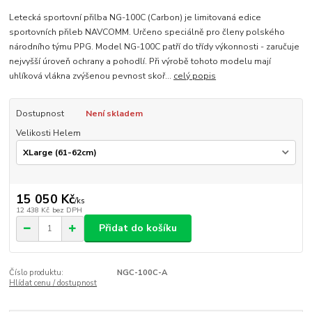
Letecká sportovní přilba NG-100C (Carbon) je limitovaná edice
sportovních přileb NAVCOMM. Určeno speciálně pro členy polského
národního týmu PPG. Model NG-100C patří do třídy výkonnosti - zaručuje
nejvyšší úroveň ochrany a pohodlí. Při výrobě tohoto modelu mají
uhlíková vlákna zvýšenou pevnost skoř...
celý popis
Dostupnost
Není skladem
Velikosti Helem
15 050 Kč
/
ks
12 438 Kč
bez DPH
Přidat do košíku
Číslo produktu:
NGC-100C-A
Hlídat cenu / dostupnost