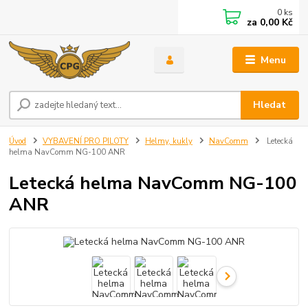
0
ks
za
0,00 Kč
Menu
Hledat
Úvod
VYBAVENÍ PRO PILOTY
Helmy, kukly
NavComm
Letecká
helma NavComm NG-100 ANR
Letecká helma NavComm NG-100
ANR