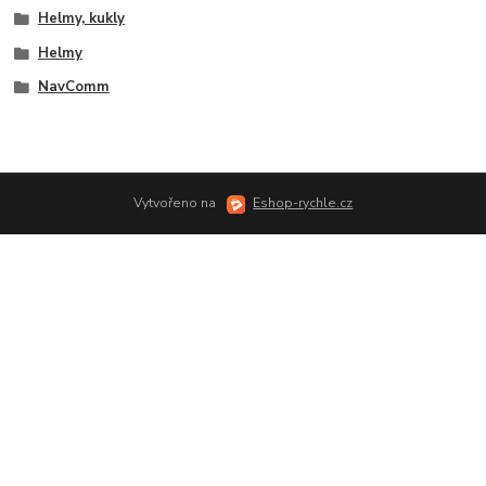
Helmy, kukly
Helmy
NavComm
Vytvořeno na
Eshop-rychle.cz