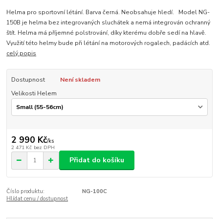
Helma pro sportovní létání. Barva černá. Neobsahuje hledí. Model NG-
150B je helma bez integrovaných sluchátek a nemá integrován ochranný
štít. Helma má příjemné polstrování, díky kterému dobře sedí na hlavě.
Využití této helmy bude při létání na motorových rogalech, padácích atd.
celý popis
Dostupnost
Není skladem
Velikosti Helem
2 990 Kč
/
ks
2 471 Kč
bez DPH
Přidat do košíku
Číslo produktu:
NG-100C
Hlídat cenu / dostupnost