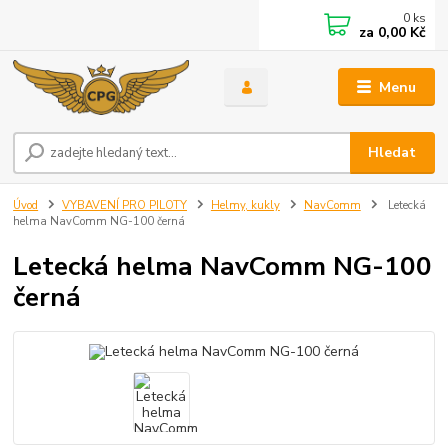
0
ks
za
0,00 Kč
Menu
Hledat
Úvod
VYBAVENÍ PRO PILOTY
Helmy, kukly
NavComm
Letecká
helma NavComm NG-100 černá
Letecká helma NavComm NG-100
černá