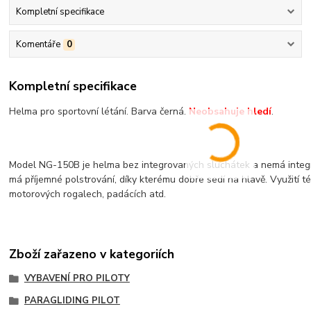
Kompletní specifikace
Komentáře
0
Kompletní specifikace
Helma pro sportovní létání. Barva černá.
Neobsahuje hledí
.
Model NG-150B je helma bez integrovaných sluchátek a nemá integ
má příjemné polstrování, díky kterému dobře sedí na hlavě. Využití t
motorových rogalech, padácích atd.
Zboží zařazeno v kategoriích
VYBAVENÍ PRO PILOTY
PARAGLIDING PILOT