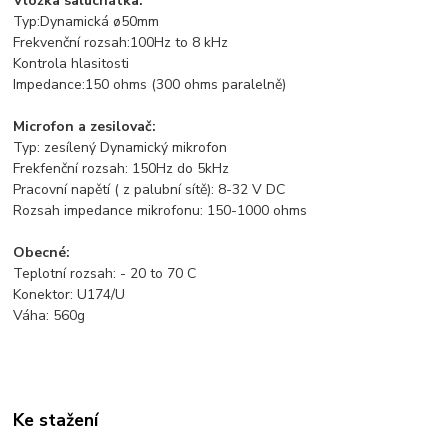
Vložka saluchátka:
Typ:Dynamická ø50mm
Frekvenční rozsah:100Hz to 8 kHz
Kontrola hlasitosti
Impedance:150 ohms (300 ohms paralelně)
Microfon a zesilovač:
Typ: zesílený Dynamický mikrofon
Frekfenční rozsah: 150Hz do 5kHz
Pracovní napětí ( z palubní sítě): 8-32 V DC
Rozsah impedance mikrofonu: 150-1000 ohms
Obecné:
Teplotní rozsah: - 20 to 70 C
Konektor: U174/U
Váha: 560g
Ke stažení