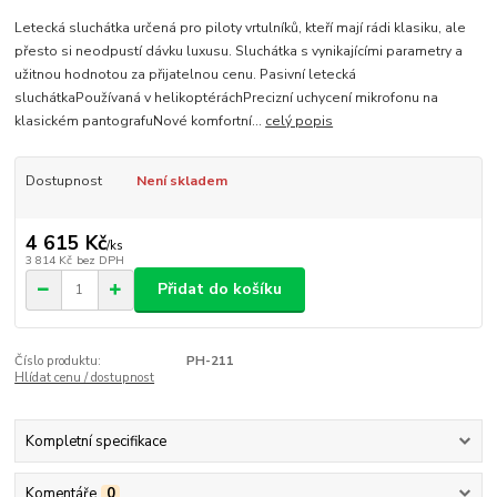
Letecká sluchátka určená pro piloty vrtulníků, kteří mají rádi klasiku, ale
přesto si neodpustí dávku luxusu. Sluchátka s vynikajícími parametry a
užitnou hodnotou za přijatelnou cenu. Pasivní letecká
sluchátkaPoužívaná v helikoptéráchPrecizní uchycení mikrofonu na
klasickém pantografuNové komfortní...
celý popis
Dostupnost
Není skladem
4 615 Kč
/
ks
3 814 Kč
bez DPH
Přidat do košíku
Číslo produktu:
PH-211
Hlídat cenu / dostupnost
Kompletní specifikace
Komentáře
0