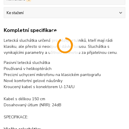
Ke stažení
Kompletní specifikace
Letecká sluchátka určená pro piloty vrtulníků, kteří mají rádi
klasiku, ale přesto si neodpustí dávku luxusu. Sluchátka s
vynikajícími parametry a užitnou hodnotou za přijatelnou cenu.
Pasivní letecká sluchátka
Používaná v helikoptérách
Precizní uchycení mikrofonu na klasickém pantografu
Nové komfortní gelové náušníky
Kroucený kabel s konektorem U-174/U
Kabel s délkou 150 cm
Dosahovaný útlum (NRR): 24dB
SPECIFIKACE: