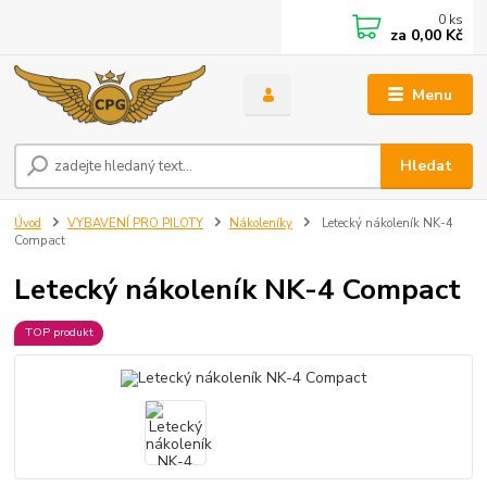
0
ks
za
0,00 Kč
Menu
Hledat
Úvod
VYBAVENÍ PRO PILOTY
Nákoleníky
Letecký nákoleník NK-4
Compact
Letecký nákoleník NK-4 Compact
TOP produkt