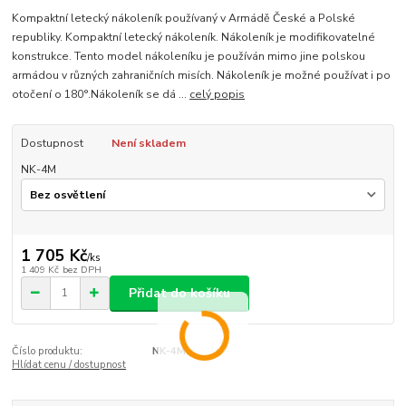
Kompaktní letecký nákoleník používaný v Armádě České a Polské
republiky. Kompaktní letecký nákoleník. Nákoleník je modifikovatelné
konstrukce. Tento model nákoleníku je používán mimo jine polskou
armádou v různých zahraničních misích. Nákoleník je možné používat i po
otočení o 180°.Nákoleník se dá ...
celý popis
Dostupnost
Není skladem
NK-4M
1 705 Kč
/
ks
1 409 Kč
bez DPH
Přidat do košíku
Číslo produktu:
NK-4M
Hlídat cenu / dostupnost