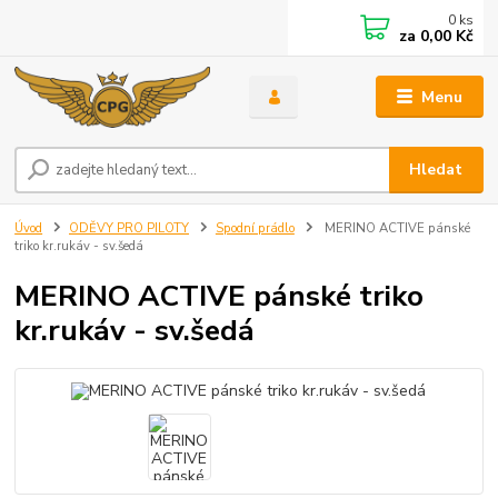
0
ks
za
0,00 Kč
Menu
Hledat
Úvod
ODĚVY PRO PILOTY
Spodní prádlo
MERINO ACTIVE pánské
triko kr.rukáv - sv.šedá
MERINO ACTIVE pánské triko
kr.rukáv - sv.šedá