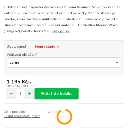
Odolnost proti zápachu Vysoce kvalitní vlna Merino z Nového Zélandu
Zabraňuje pocitu vlhkosti, odvod potu od pokožky Merino obsahuje
lanolin, který má trvalé antibakteriální vlastnosti Jedná se o produkt z
plně obnovitelných zdrojů Složení materiálu:100% Vlna Merino Wool
(160g/m2) Pánské tričko Me...
celý popis
Dostupnost
Není skladem
Velikosti oblečení
1 195 Kč
/
ks
988 Kč
bez DPH
Přidat do košíku
Číslo produktu:
17200018
Hlídat cenu / dostupnost