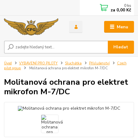
0
ks
za
0,00 Kč
Menu
Hledat
Úvod
VYBAVENÍ PRO PILOTY
Sluchátka
Příslušenství
Czech
pilot group
Molitanová ochrana pro elektret mikrofon M-7/DC
Molitanová ochrana pro elektret
mikrofon M-7/DC