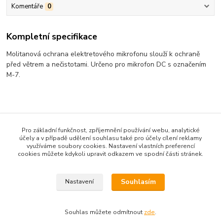
Komentáře
0
Kompletní specifikace
Molitanová ochrana elektretového mikrofonu slouží k ochraně
před větrem a nečistotami. Určeno pro mikrofon DC s označením
M-7.
Zboží zařazeno v kategoriích
Pro základní funkčnost, zpříjemnění používání webu, analytické
VYBAVENÍ PRO PILOTY
účely a v případě udělení souhlasu také pro účely cílení reklamy
využíváme soubory cookies. Nastavení vlastních preferencí
Příslušenství
cookies můžete kdykoli upravit odkazem ve spodní části stránek.
Czech pilot group
Souhlasím
Nastavení
Souhlas můžete odmítnout
zde
.
Vytvořeno na
Eshop-rychle.cz