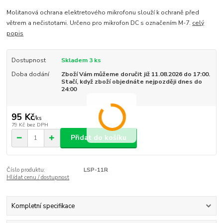
Molitanová ochrana elektretového mikrofonu slouží k ochraně před
větrem a nečistotami. Určeno pro mikrofon DC s označením M-7.
celý
popis
Dostupnost
Skladem 3 ks
Doba dodání
Zboží Vám můžeme doručit již 11.08.2026 do 17:00.
Stačí, když zboží objednáte nejpozději dnes do
24:00
95 Kč
/
ks
79 Kč
bez DPH
Přidat do košíku
Číslo produktu:
LSP-11R
Hlídat cenu / dostupnost
Kompletní specifikace