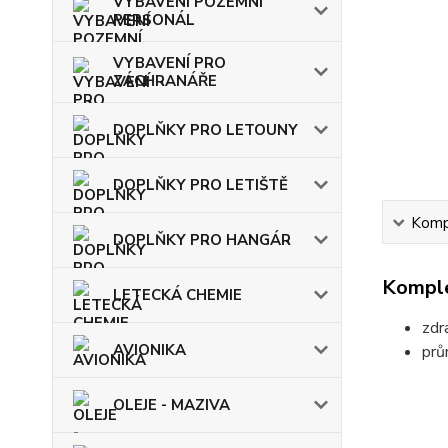
VYBAVENÍ POZEMNÍ
PERSONÁL
VYBAVENÍ PRO
ZÁCHRANÁŘE
DOPLŇKY PRO LETOUNY
DOPLŇKY PRO LETIŠTĚ
Kompl
DOPLŇKY PRO HANGÁR
Komple
LETECKÁ CHEMIE
zdr
AVIONIKA
prů
OLEJE - MAZIVA