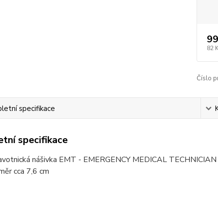
99
82 
Číslo p
etní specifikace
tní specifikace
avotnická nášivka EMT - EMERGENCY MEDICAL TECHNICIAN
měr cca 7,6 cm