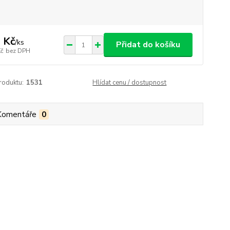
 Kč
/
ks
Přidat do košíku
Kč
bez DPH
roduktu:
1531
Hlídat cenu / dostupnost
Komentáře
0