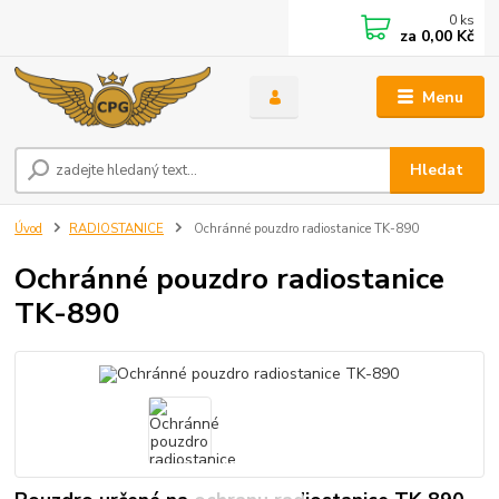
0
ks
za
0,00 Kč
Menu
Hledat
Úvod
RADIOSTANICE
Ochránné pouzdro radiostanice TK-890
Ochránné pouzdro radiostanice
TK-890