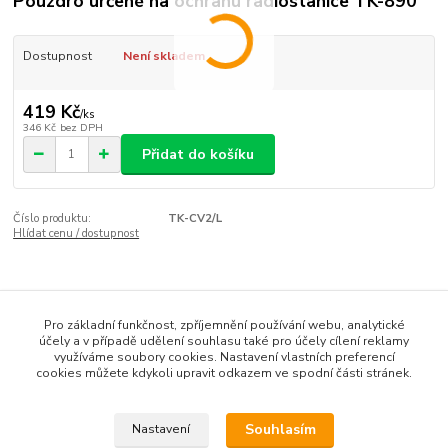
Pouzdro určené na ochranu radiostanice TK-890
Dostupnost
Není skladem
419 Kč
/
ks
346 Kč
bez DPH
Přidat do košíku
Číslo produktu:
TK-CV2/L
Hlídat cenu / dostupnost
Zboží zařazeno v kategoriích
Pro základní funkčnost, zpříjemnění používání webu, analytické
RADIOSTANICE
účely a v případě udělení souhlasu také pro účely cílení reklamy
využíváme soubory cookies. Nastavení vlastních preferencí
Příslušenství
cookies můžete kdykoli upravit odkazem ve spodní části stránek.
NavComm
Souhlasím
Nastavení