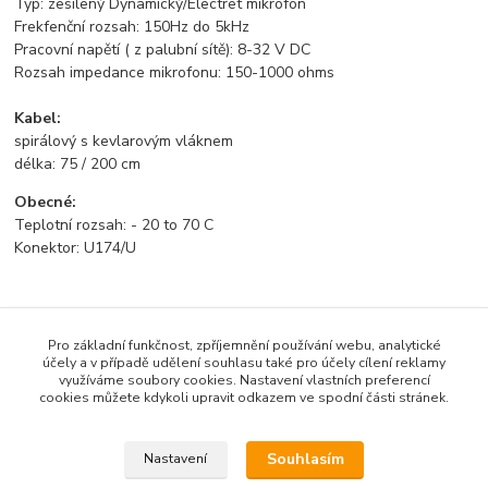
Typ: zesílený Dynamický/Electret mikrofon
Frekfenční rozsah: 150Hz do 5kHz
Pracovní napětí ( z palubní sítě): 8-32 V DC
Rozsah impedance mikrofonu: 150-1000 ohms
Kabel:
spirálový s kevlarovým vláknem
délka: 75 / 200 cm
Obecné:
Teplotní rozsah: - 20 to 70 C
Konektor: U174/U
Zboží zařazeno v kategoriích
Pro základní funkčnost, zpříjemnění používání webu, analytické
účely a v případě udělení souhlasu také pro účely cílení reklamy
VYBAVENÍ PRO PILOTY
využíváme soubory cookies. Nastavení vlastních preferencí
cookies můžete kdykoli upravit odkazem ve spodní části stránek.
Helmy, kukly
Czech Pilot Group
Souhlasím
Nastavení