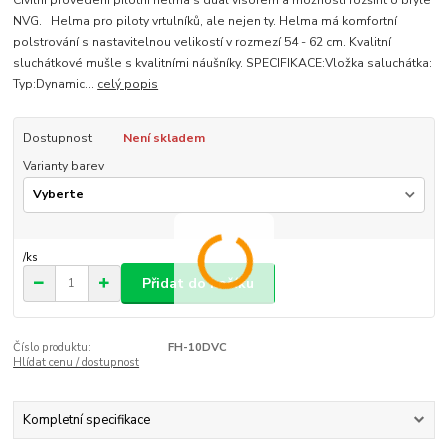
Civilní provedení pilotní helma s dual visorem a možností rozšířit o brýle
NVG. Helma pro piloty vrtulníků, ale nejen ty. Helma má komfortní
polstrování s nastavitelnou velikostí v rozmezí 54 - 62 cm. Kvalitní
sluchátkové mušle s kvalitními náušníky. SPECIFIKACE:Vložka saluchátka:
Typ:Dynamic...
celý popis
Dostupnost
Není skladem
Varianty barev
/
ks
Přidat do košíku
Číslo produktu:
FH-10DVC
Hlídat cenu / dostupnost
Kompletní specifikace