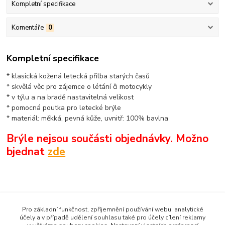
Kompletní specifikace
Komentáře
0
Kompletní specifikace
* klasická kožená letecká přilba starých časů
* skvělá věc pro zájemce o létání či motocykly
* v týlu a na bradě nastavitelná velikost
* pomocná poutka pro letecké brýle
* materiál: měkká, pevná kůže, uvnitř: 100% bavlna
Brýle nejsou součásti objednávky. Možno
bjednat
zde
Zboží zařazeno v kategoriích
Pro základní funkčnost, zpříjemnění používání webu, analytické
VYBAVENÍ PRO PILOTY
účely a v případě udělení souhlasu také pro účely cílení reklamy