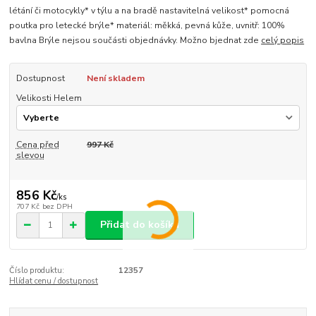
létání či motocykly* v týlu a na bradě nastavitelná velikost* pomocná
poutka pro letecké brýle* materiál: měkká, pevná kůže, uvnitř: 100%
bavlna Brýle nejsou součásti objednávky. Možno bjednat zde
celý popis
Dostupnost
Není skladem
Velikosti Helem
Cena před
997 Kč
slevou
856 Kč
/
ks
707 Kč
bez DPH
Přidat do košíku
Číslo produktu:
12357
Hlídat cenu / dostupnost