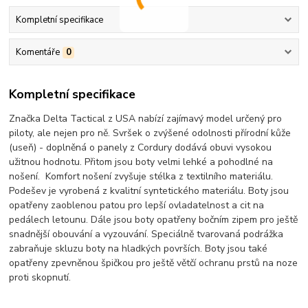
Kompletní specifikace
Komentáře
0
Kompletní specifikace
Značka Delta Tactical z USA nabízí zajímavý model určený pro
piloty, ale nejen pro ně. Svršek o zvýšené odolnosti přírodní kůže
(useň) - doplněná o panely z Cordury dodává obuvi vysokou
užitnou hodnotu. Přitom jsou boty velmi lehké a pohodlné na
nošení. Komfort nošení zvyšuje stélka z textilního materiálu.
Podešev je vyrobená z kvalitní syntetického materiálu. Boty jsou
opatřeny zaoblenou patou pro lepší ovladatelnost a cit na
pedálech letounu. Dále jsou boty opatřeny bočním zipem pro ještě
snadnější obouvání a vyzouvání. Speciálně tvarovaná podrážka
zabraňuje skluzu boty na hladkých površích. Boty jsou také
opatřeny zpevněnou špičkou pro ještě větčí ochranu prstů na noze
proti skopnutí.