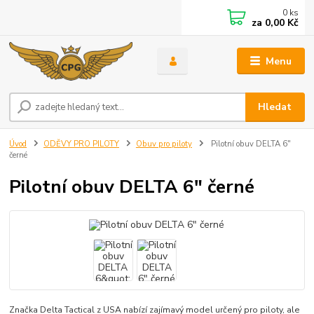
0
ks
za
0,00 Kč
Menu
Hledat
Úvod
ODĚVY PRO PILOTY
Obuv pro piloty
Pilotní obuv DELTA 6"
černé
Pilotní obuv DELTA 6" černé
Značka Delta Tactical z USA nabízí zajímavý model určený pro piloty, ale