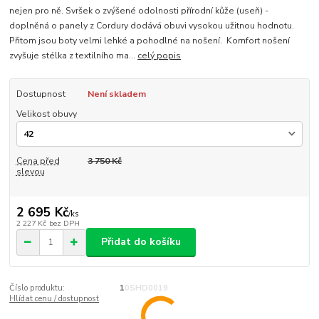
nejen pro ně. Svršek o zvýšené odolnosti přírodní kůže (useň) -
doplněná o panely z Cordury dodává obuvi vysokou užitnou hodnotu.
Přitom jsou boty velmi lehké a pohodlné na nošení. Komfort nošení
zvyšuje stélka z textilního ma...
celý popis
Dostupnost
Není skladem
Velikost obuvy
Cena před
3 750 Kč
slevou
2 695 Kč
/
ks
2 227 Kč
bez DPH
Přidat do košíku
Číslo produktu:
10SHD0019
Hlídat cenu / dostupnost