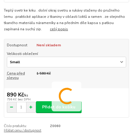
Teplý svetr ke krku . dolní okraj svetru a rukávy staženy do pružného
lemu . praktické aplikace z tkaniny v oblasti loktů a ramen . ze stejného
tkaného materiálu nárameníky a na předním díle kapsa s patkou
zapínaná na suchý zip.
celý popis
Dostupnost
Není skladem
Velikosti oblečení
Cena před
1 580 Kč
slevou
890 Kč
/
ks
736 Kč
bez DPH
Přidat do košíku
Číslo produktu:
Z0060
Hlídat cenu / dostupnost