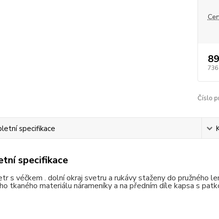
Cen
89
736
Číslo p
etní specifikace
tní specifikace
tr s véčkem . dolní okraj svetru a rukávy staženy do pružného lem
ho tkaného materiálu nárameníky a na předním díle kapsa s patko