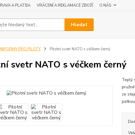
RAVA A PLATBA
VRÁCENÍ A REKLAMACE ZBOŽÍ
O NÁS
Hledat
UNIFORMY PRO PILOTY
Pilotní svetr NATO s véčkem černý
tní svetr NATO s véčkem černý
Teplý 
pružnéh
ze ste
patko
Dos
Vel