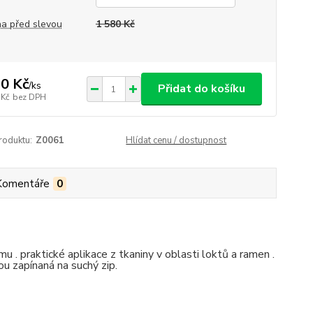
a před slevou
1 580 Kč
0 Kč
/
ks
Přidat do košíku
 Kč
bez DPH
roduktu:
Z0061
Hlídat cenu / dostupnost
Komentáře
0
u . praktické aplikace z tkaniny v oblasti loktů a ramen .
u zapínaná na suchý zip.