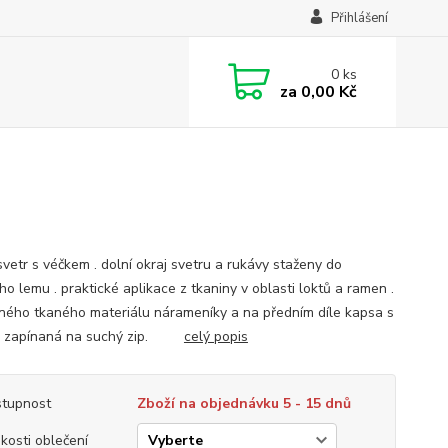
Přihlášení
0
ks
za
0,00 Kč
svetr s véčkem . dolní okraj svetru a rukávy staženy do
o lemu . praktické aplikace z tkaniny v oblasti loktů a ramen .
jného tkaného materiálu nárameníky a na předním díle kapsa s
u zapínaná na suchý zip.
celý popis
tupnost
Zboží na objednávku 5 - 15 dnů
ikosti oblečení