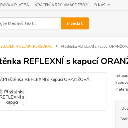
RAVA A PLATBA
VRÁCENÍ A REKLAMACE ZBOŽÍ
O NÁS
Hledat
VYBAVENÍ POZEMNÍ PERSONÁL
Pláštěnka REFLEXNÍ s kapucí ORANŽOV
těnka REFLEXNÍ s kapucí ORA
reflex
kapuce
materi
Dos
Vel