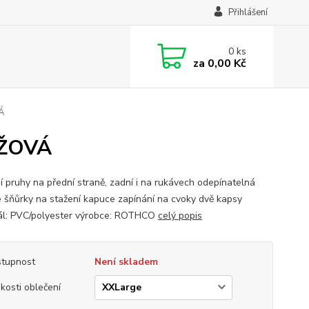
Přihlášení
0
ks
za
0,00 Kč
Á
NŽOVÁ
ní pruhy na přední straně, zadní i na rukávech odepínatelná
 šňůrky na stažení kapuce zapínání na cvoky dvě kapsy
ál: PVC/polyester výrobce: ROTHCO
celý popis
tupnost
Není skladem
ikosti oblečení