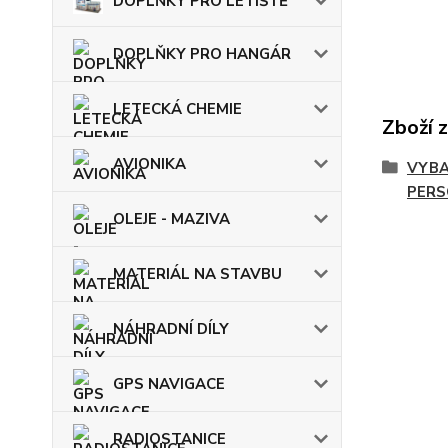
DOPLŇKY PRO LETIŠTĚ
DOPLŇKY PRO HANGÁR
LETECKÁ CHEMIE
Zboží 
AVIONIKA
VYBA
PERS
OLEJE - MAZIVA
MATERIÁL NA STAVBU
NÁHRADNÍ DÍLY
GPS NAVIGACE
RADIOSTANICE