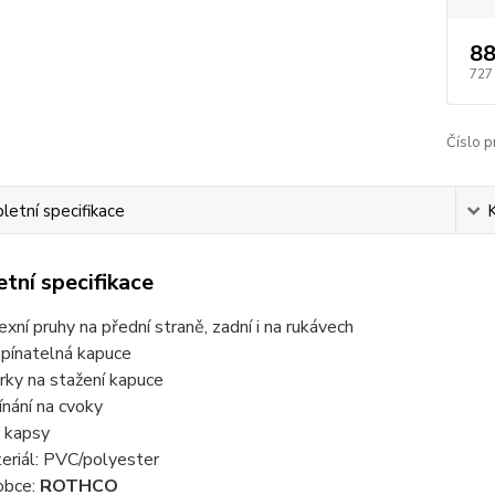
88
727
Číslo p
etní specifikace
tní specifikace
lexní pruhy na přední straně, zadní i na rukávech
pínatelná kapuce
rky na stažení kapuce
ínání na cvoky
 kapsy
eriál: PVC/polyester
obce:
ROTHCO