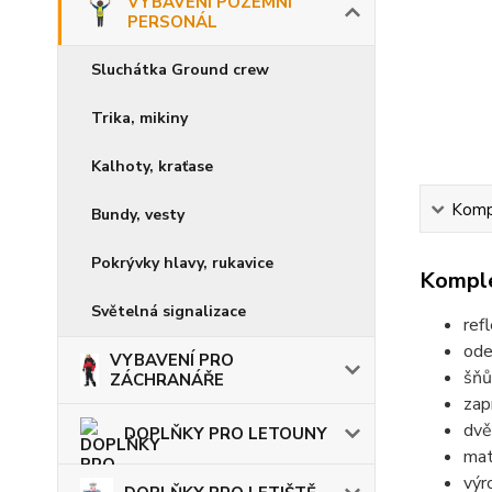
VYBAVENÍ POZEMNÍ
PERSONÁL
Sluchátka Ground crew
Trika, mikiny
Kalhoty, kraťase
Kompl
Bundy, vesty
Pokrývky hlavy, rukavice
Komple
Světelná signalizace
ref
ode
VYBAVENÍ PRO
šňů
ZÁCHRANÁŘE
zap
dvě
DOPLŇKY PRO LETOUNY
mat
výr