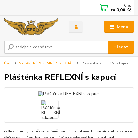
0
ks
za
0,00 Kč
Menu
Hledat
Úvod
VYBAVENÍ POZEMNÍ PERSONÁL
Pláštěnka REFLEXNÍ s kapucí
Pláštěnka REFLEXNÍ s kapucí
reflexní pruhy na přední straně, zadní i na rukávech odepínatelná kapuce
šňůrky na stažení kapuce zapínání na cvoky dvě kapsy materiál: