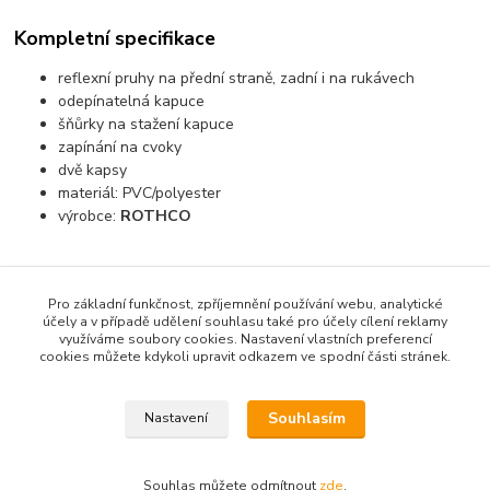
Kompletní specifikace
reflexní pruhy na přední straně, zadní i na rukávech
odepínatelná kapuce
šňůrky na stažení kapuce
zapínání na cvoky
dvě kapsy
materiál: PVC/polyester
výrobce:
ROTHCO
Pro základní funkčnost, zpříjemnění používání webu, analytické
Zboží zařazeno v kategoriích
účely a v případě udělení souhlasu také pro účely cílení reklamy
využíváme soubory cookies. Nastavení vlastních preferencí
VYBAVENÍ POZEMNÍ PERSONÁL
cookies můžete kdykoli upravit odkazem ve spodní části stránek.
Bundy, vesty
Souhlasím
Nastavení
Souhlas můžete odmítnout
zde
.