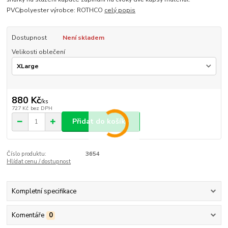
PVC/polyester výrobce: ROTHCO
celý popis
Dostupnost
Není skladem
Velikosti oblečení
880 Kč
/
ks
727 Kč
bez DPH
Přidat do košíku
Číslo produktu:
3654
Hlídat cenu / dostupnost
Kompletní specifikace
Komentáře
0