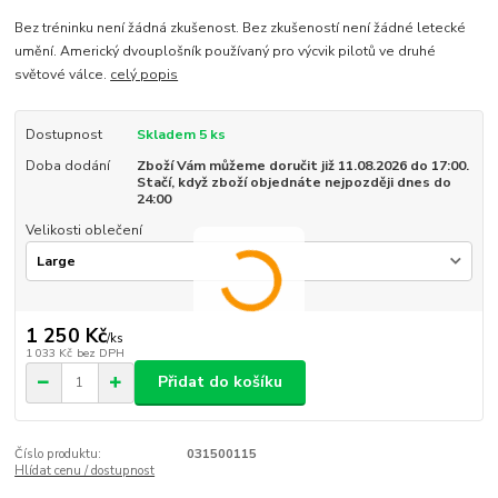
Bez tréninku není žádná zkušenost. Bez zkušeností není žádné letecké
umění. Americký dvouplošník používaný pro výcvik pilotů ve druhé
světové válce.
celý popis
Dostupnost
Skladem 5 ks
Doba dodání
Zboží Vám můžeme doručit již 11.08.2026 do 17:00.
Stačí, když zboží objednáte nejpozději dnes do
24:00
Velikosti oblečení
1 250 Kč
/
ks
1 033 Kč
bez DPH
Přidat do košíku
Číslo produktu:
031500115
Hlídat cenu / dostupnost