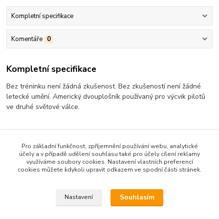
Kompletní specifikace
Komentáře
0
Kompletní specifikace
Bez tréninku není žádná zkušenost. Bez zkušeností není žádné
letecké umění. Americký dvouplošník používaný pro výcvik pilotů
ve druhé světové válce.
Pro základní funkčnost, zpříjemnění používání webu, analytické
Zboží zařazeno v kategoriích
účely a v případě udělení souhlasu také pro účely cílení reklamy
využíváme soubory cookies. Nastavení vlastních preferencí
Antonio
cookies můžete kdykoli upravit odkazem ve spodní části stránek.
Polokošile
Souhlasím
Nastavení