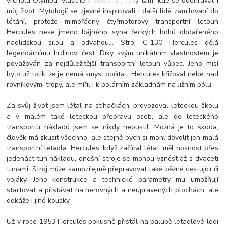
vrcholu Olympu, vlastně v oblacích, tedy tam, kde se odehrával i
můj život. Mytologií se zjevně inspirovali i další lidé zamilovaní do
létání, protože mimořádný čtyřmotorový transportní letoun
Hercules nese jméno bájného syna řeckých bohů obdařeného
nadlidskou silou a odvahou… Stroj C-130 Hercules dělá
legendárnímu hrdinovi čest. Díky svým unikátním vlastnostem je
považován za nejdůležitější transportní letoun vůbec. Jeho misí
bylo už tolik, že je nemá smysl počítat. Hercules křižoval nebe nad
rovníkovými tropy, ale mířil i k polárním základnám na Jižním pólu.
Za svůj život jsem létal na stíhačkách, provozoval leteckou školu
a v malém také leteckou přepravu osob, ale do leteckého
transportu nákladů jsem se nikdy nepustil. Možná je to škoda,
člověk má zkusit všechno, ale stejně bych si mohl dovolit jen malá
transportní letadla. Hercules, když začínal létat, měl nosnost přes
jedenáct tun nákladu, dnešní stroje se mohou vznést až s dvaceti
tunami. Stroj může samozřejmě přepravovat také běžné cestující či
vojáky. Jeho konstrukce a technické parametry mu umožňují
startovat a přistávat na nerovných a neupravených plochách, ale
dokáže i jiné kousky.
Už v roce 1953 Hercules pokusně přistál na palubě letadlové lodi