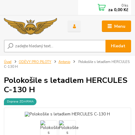
0
ks
za
0,00 Kč
Menu
Hledat
Úvod
ODĚVY PRO PILOTY
Antonio
Polokošile s letadlem HERCULES
C-130 H
Polokošile s letadlem HERCULES
C-130 H
Doprava ZDARMA