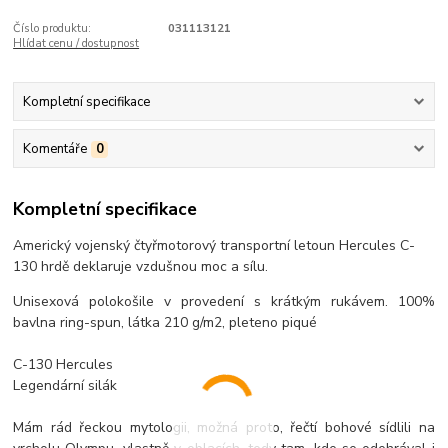
Číslo produktu:
031113121
Hlídat cenu / dostupnost
Kompletní specifikace
Komentáře
0
Kompletní specifikace
Americký vojenský čtyřmotorový transportní letoun Hercules C-
130 hrdě deklaruje vzdušnou moc a sílu.
Unisexová polokošile v provedení s krátkým rukávem. 100%
bavlna ring-spun, látka 210 g/m2, pleteno piqué
C-130 Hercules
Legendární silák
Mám rád řeckou mytologii, možná proto, řečtí bohové sídlili na