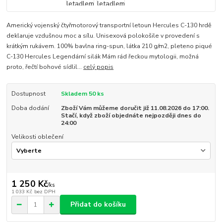
Americký vojenský čtyřmotorový transportní letoun Hercules C-130 hrdě
deklaruje vzdušnou moc a sílu. Unisexová polokošile v provedení s
krátkým rukávem. 100% bavlna ring-spun, látka 210 g/m2, pleteno piqué
C-130 Hercules Legendární silák Mám rád řeckou mytologii, možná
proto, řečtí bohové sídlil...
celý popis
Dostupnost
Skladem 50 ks
Doba dodání
Zboží Vám můžeme doručit již 11.08.2026 do 17:00.
Stačí, když zboží objednáte nejpozději dnes do
24:00
Velikosti oblečení
1 250 Kč
/
ks
1 033 Kč
bez DPH
Přidat do košíku