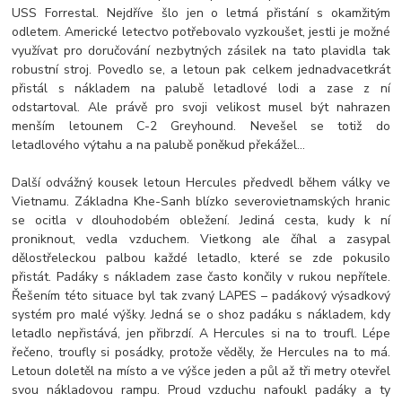
USS Forrestal. Nejdříve šlo jen o letmá přistání s okamžitým
odletem. Americké letectvo potřebovalo vyzkoušet, jestli je možné
využívat pro doručování nezbytných zásilek na tato plavidla tak
robustní stroj. Povedlo se, a letoun pak celkem jednadvacetkrát
přistál s nákladem na palubě letadlové lodi a zase z ní
odstartoval. Ale právě pro svoji velikost musel být nahrazen
menším letounem C-2 Greyhound. Nevešel se totiž do
letadlového výtahu a na palubě poněkud překážel…
Další odvážný kousek letoun Hercules předvedl během války ve
Vietnamu. Základna Khe-Sanh blízko severovietnamských hranic
se ocitla v dlouhodobém obležení. Jediná cesta, kudy k ní
proniknout, vedla vzduchem. Vietkong ale číhal a zasypal
dělostřeleckou palbou každé letadlo, které se zde pokusilo
přistát. Padáky s nákladem zase často končily v rukou nepřítele.
Řešením této situace byl tak zvaný LAPES – padákový výsadkový
systém pro malé výšky. Jedná se o shoz padáku s nákladem, kdy
letadlo nepřistává, jen přibrzdí. A Hercules si na to troufl. Lépe
řečeno, troufly si posádky, protože věděly, že Hercules na to má.
Letoun doletěl na místo a ve výšce jeden a půl až tři metry otevřel
svou nákladovou rampu. Proud vzduchu nafoukl padáky a ty