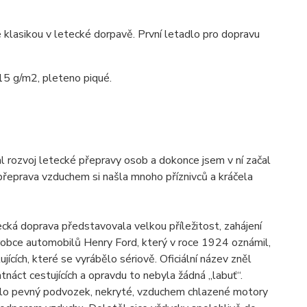
 klasikou v letecké dorpavě. První letadlo pro dopravu
15 g/m2, pleteno piqué.
l rozvoj letecké přepravy osob a dokonce jsem v ní začal
í přeprava vzduchem si našla mnoho příznivců a kráčela
tecká doprava představovala velkou příležitost, zahájení
robce automobilů Henry Ford, který v roce 1924 oznámil,
jících, které se vyrábělo sériově. Oficiální název zněl
náct cestujících a opravdu to nebyla žádná „labuť“.
ělo pevný podvozek, nekryté, vzduchem chlazené motory