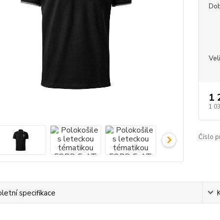
Dob
Vel
1 
1 0
Číslo p
etní specifikace