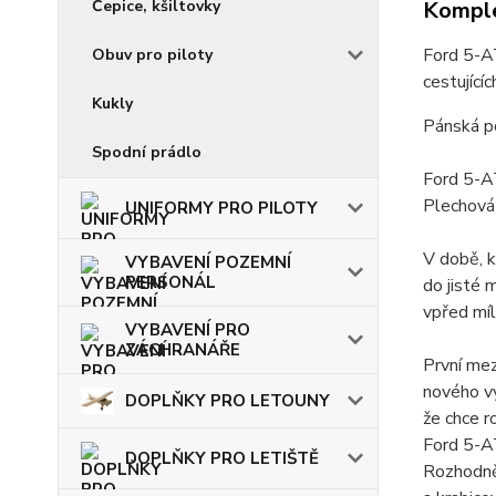
Komple
Čepice, kšiltovky
Ford 5-AT
Obuv pro piloty
cestující
Kukly
Pánská p
Spodní prádlo
Ford 5-A
Plechová
UNIFORMY PRO PILOTY
V době, k
VYBAVENÍ POZEMNÍ
PERSONÁL
do jisté 
vpřed míl
VYBAVENÍ PRO
ZÁCHRANÁŘE
První mez
nového vý
DOPLŇKY PRO LETOUNY
že chce r
Ford 5-AT
DOPLŇKY PRO LETIŠTĚ
Rozhodně