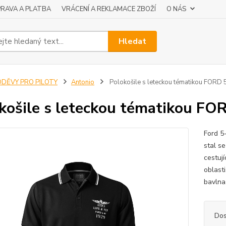
RAVA A PLATBA
VRÁCENÍ A REKLAMACE ZBOŽÍ
O NÁS
Hledat
ODĚVY PRO PILOTY
Antonio
Polokošile s leteckou tématikou FORD
košile s leteckou tématikou FO
Ford 5
stal s
cestují
oblast
bavlna,
Dos