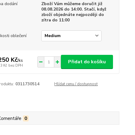
a dodání
Zboží Vám můžeme doručit již
08.08.2026 do 14:00. Stačí, když
zboží objednáte nejpozději do
zítra do 11:00
ikosti oblečení
250 Kč
/
ks
Přidat do košíku
33 Kč
bez DPH
roduktu:
0311730514
Hlídat cenu / dostupnost
Komentáře
0