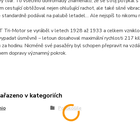
vý tvar. To všechno dohromady znamenalo, že se stroj potýkal s
em cestující obtěžoval nejen ohlušující rachot, ale také silné vib
 standardně podával na palubě letadel… Ale nejspíš to nikomu n
T Tri-Motor se vyráběl v letech 1928 až 1933 a celkem vzniklo
ypadat úsměvně – letoun dosahoval maximální rychlosti 217 kil
 za hodinu. Nicméně své pasažéry byl schopen přepravit na vzdál
uhem dopravy významný pokrok.
zařazeno v kategoriích
nio
Polokošile