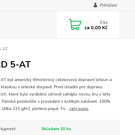
Přihlášení
0
ks
za
0,00 Kč
 5-AT
RD 5-AT
-AT byl americký třímotorový celokovový dopravní letoun a
e klasikou v letecké dorpavě. První letadlo pro dopravu
cích, které bylo vyráběno sériově zahájilo novou éru v této
i. Pánská polokošile v provedení s krátkým rukávem. 100%
 látka 215 g/m2, pleteno piqué. Fo...
celý popis
tupnost
Skladem 10 ks