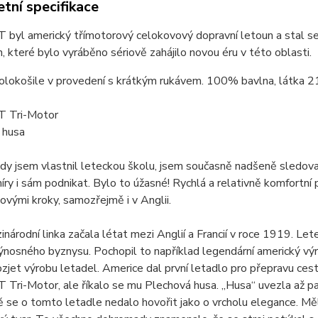
tní specifikace
 byl americký třímotorový celokovový dopravní letoun a stal se
ch, které bylo vyráběno sériově zahájilo novou éru v této oblasti.
olokošile v provedení s krátkým rukávem. 100% bavlna, látka 2
T Tri-Motor
 husa
dy jsem vlastnil leteckou školu, jsem současně nadšeně sledova
míry i sám podnikat. Bylo to úžasné! Rychlá a relativně komfortn
ovými kroky, samozřejmě i v Anglii.
inárodní linka začala létat mezi Anglií a Francií v roce 1919. Le
nosného byznysu. Pochopil to například legendární americký vý
ozjet výrobu letadel. Americe dal první letadlo pro přepravu cestu
 Tri-Motor, ale říkalo se mu Plechová husa. „Husa“ uvezla až pat
 se o tomto letadle nedalo hovořit jako o vrcholu elegance. M