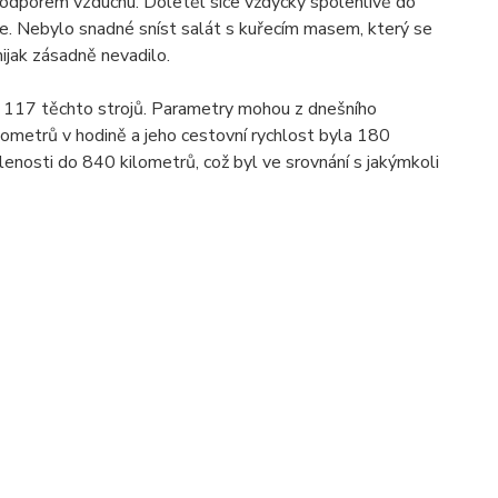
 odporem vzduchu. Doletěl sice vždycky spolehlivě do
race. Nebylo snadné sníst salát s kuřecím masem, který se
ijak zásadně nevadilo.
 117 těchto strojů. Parametry mohou z dnešního
ometrů v hodině a jeho cestovní rychlost byla 180
enosti do 840 kilometrů, což byl ve srovnání s jakýmkoli