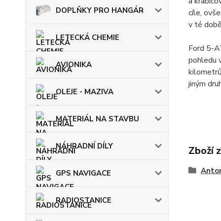
a krabico
DOPLŇKY PRO HANGÁR
cíle, ovš
v té době
LETECKÁ CHEMIE
Ford 5-A
pohledu v
AVIONIKA
kilometrů
jiným dr
OLEJE - MAZIVA
MATERIÁL NA STAVBU
NÁHRADNÍ DÍLY
Zboží 
Anto
GPS NAVIGACE
RADIOSTANICE