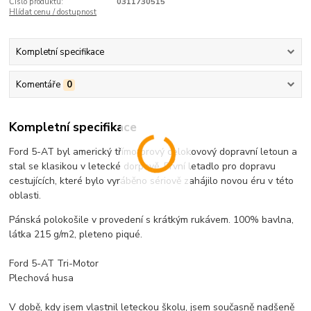
Číslo produktu:
0311730515
Hlídat cenu / dostupnost
Kompletní specifikace
Komentáře
0
Kompletní specifikace
Ford 5-AT byl americký třímotorový celokovový dopravní letoun a
stal se klasikou v letecké dorpavě. První letadlo pro dopravu
cestujících, které bylo vyráběno sériově zahájilo novou éru v této
oblasti.
Pánská polokošile v provedení s krátkým rukávem. 100% bavlna,
látka 215 g/m2, pleteno piqué.
Ford 5-AT Tri-Motor
Plechová husa
V době, kdy jsem vlastnil leteckou školu, jsem současně nadšeně