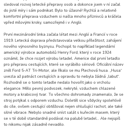
sledoval rozvoj letecké přepravy osob a dokonce jsem v ní začal
do jisté míry i sám podnikat. Bylo to úžasné! Rychlá a relativně
komfortní přeprava vzduchem si našla mnoho příznivců a kráčela
vpřed mílovými kroky, samozřejmě i v Anglii.
První mezinárodní linka začala létat mezi Anglií a Francií v roce
1919. Letecká doprava představovala velkou příležitost, zahájení
nového výnosného byznysu. Pochopil to například legendární
americký výrobce automobilů Henry Ford, který v roce 1924
oznámil, že chce rozjet výrobu letadel. Americe dal první letadlo
pro přepravu cestujících, které se vyrábělo sériově. Oficiální název
zněl Ford 5-AT Tri-Motor, ale říkalo se mu Plechová husa. „Husa“
uvezla až patnáct cestujících a opravdu to nebyla žádná „labuť“.
Rozhodně se o tomto letadle nedalo hovořit jako o vrcholu
elegance. Mělo pevný podvozek, nekryté, vzduchem chlazené
motory a krabicový tvar. To všechno dohromady znamenalo, že se
stroj potýkal s odporem vzduchu. Doletěl sice vždycky spolehlivě
do cíle, ovšem cestující obtěžoval nejen ohlušující rachot, ale také
silné vibrace. Nebylo snadné sníst salát s kuřecím masem, který
se v té době standardně podával na palubě letadel… Ale nejspíš
to nikomu nijak zásadně nevadilo.