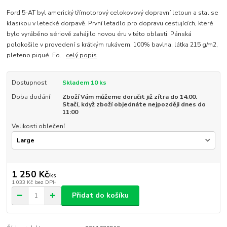
Ford 5-AT byl americký třímotorový celokovový dopravní letoun a stal se
klasikou v letecké dorpavě. První letadlo pro dopravu cestujících, které
bylo vyráběno sériově zahájilo novou éru v této oblasti. Pánská
polokošile v provedení s krátkým rukávem. 100% bavlna, látka 215 g/m2,
pleteno piqué. Fo...
celý popis
Dostupnost
Skladem 10 ks
Doba dodání
Zboží Vám můžeme doručit již zítra do 14:00.
Stačí, když zboží objednáte nejpozději dnes do
11:00
Velikosti oblečení
1 250 Kč
/
ks
1 033 Kč
bez DPH
Přidat do košíku