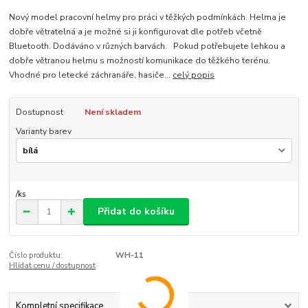
Nový model pracovní helmy pro práci v těžkých podmínkách. Helma je
dobře větratelná a je možné si ji konfigurovat dle potřeb včetně
Bluetooth. Dodáváno v různých barvách. Pokud potřebujete lehkou a
dobře větranou helmu s možností komunikace do těžkého terénu.
Vhodné pro letecké záchranáře, hasiče...
celý popis
Dostupnost
Není skladem
Varianty barev
/
ks
Přidat do košíku
Číslo produktu:
WH-11
Hlídat cenu / dostupnost
Kompletní specifikace