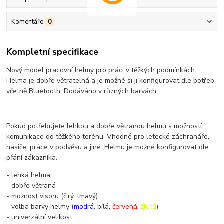
Komentáře
0
Kompletní specifikace
Nový model pracovní helmy pro práci v těžkých podmínkách.
Helma je dobře větratelná a je možné si ji konfigurovat dle potřeb
včetně Bluetooth. Dodáváno v různých barvách.
Pokud potřebujete lehkou a dobře větranou helmu s možností
komunikace do těžkého terénu. Vhodné pro letecké záchranáře,
hasiče, práce v podvěsu a jiné. Helmu je možné konfigurovat dle
přání zákazníka.
- lehká helma
- dobře větraná
- možnost visoru (čirý, tmavý)
- volba barvy helmy (
modrá
, bílá,
červená
,
žlutá
)
- univerzální velikost