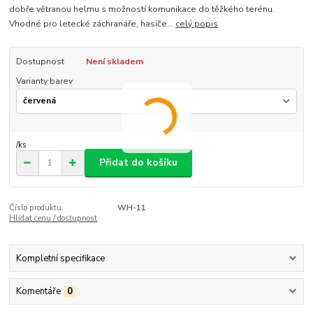
dobře větranou helmu s možností komunikace do těžkého terénu.
Vhodné pro letecké záchranáře, hasiče...
celý popis
Dostupnost
Není skladem
Varianty barev
/
ks
Přidat do košíku
Číslo produktu:
WH-11
Hlídat cenu / dostupnost
Kompletní specifikace
Komentáře
0