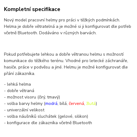
Kompletní specifikace
Nový model pracovní helmy pro práci v těžkých podmínkách.
Helma je dobře větratelná a je možné si ji konfigurovat dle potřeb
včetně Bluetooth. Dodáváno v různých barvách.
Pokud potřebujete lehkou a dobře větranou helmu s možností
komunikace do těžkého terénu. Vhodné pro letecké záchranáře,
hasiče, práce v podvěsu a jiné. Helmu je možné konfigurovat dle
přání zákazníka.
- lehká helma
- dobře větraná
- možnost visoru (čirý, tmavý)
- volba barvy helmy (
modrá
, bílá,
červená
,
žlutá
)
- univerzální velikost
- volba náušníků sluchátek (gelové, silikon)
- konfigurace dle zákazníka včetně Bluetooth