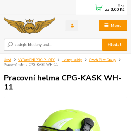
0
ks
za
0,00 Kč
Menu
Hledat
Úvod
VYBAVENÍ PRO PILOTY
Helmy, kukly
Czech Pilot Group
Pracovní helma CPG-KASK WH-11
Pracovní helma CPG-KASK WH-
11