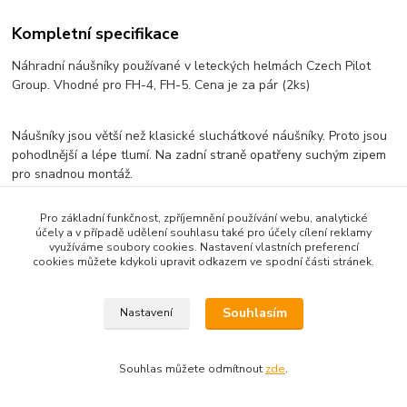
Kompletní specifikace
Náhradní náušníky používané v leteckých helmách Czech Pilot
Group. Vhodné pro FH-4, FH-5. Cena je za pár (2ks)
Náušníky jsou větší než klasické sluchátkové náušníky. Proto jsou
pohodlnější a lépe tlumí. Na zadní straně opatřeny suchým zipem
pro snadnou montáž.
Pro základní funkčnost, zpříjemnění používání webu, analytické
účely a v případě udělení souhlasu také pro účely cílení reklamy
využíváme soubory cookies. Nastavení vlastních preferencí
Zboží zařazeno v kategoriích
cookies můžete kdykoli upravit odkazem ve spodní části stránek.
Příslušenství
Souhlasím
Nastavení
Souhlas můžete odmítnout
zde
.
Vytvořeno na
Eshop-rychle.cz