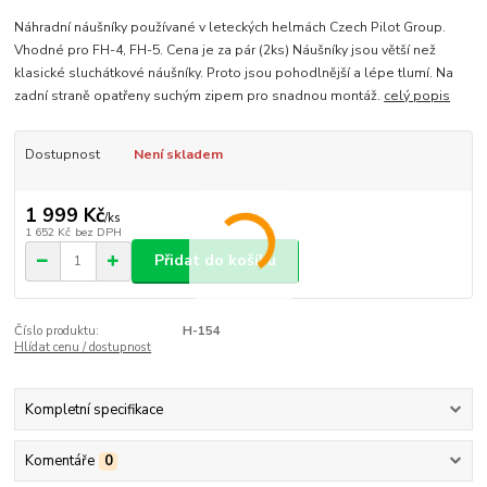
Náhradní náušníky používané v leteckých helmách Czech Pilot Group.
Vhodné pro FH-4, FH-5. Cena je za pár (2ks) Náušníky jsou větší než
klasické sluchátkové náušníky. Proto jsou pohodlnější a lépe tlumí. Na
zadní straně opatřeny suchým zipem pro snadnou montáž.
celý popis
Dostupnost
Není skladem
1 999 Kč
/
ks
1 652 Kč
bez DPH
Přidat do košíku
Číslo produktu:
H-154
Hlídat cenu / dostupnost
Kompletní specifikace
Komentáře
0