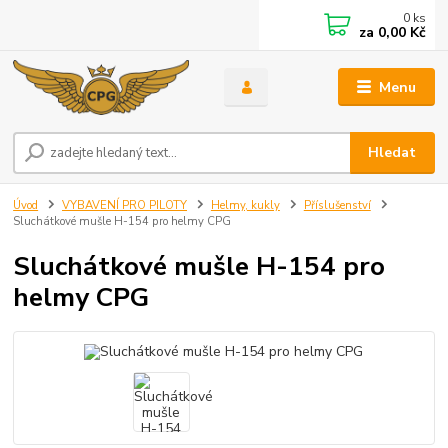
0
ks
za
0,00 Kč
Menu
Hledat
Úvod
VYBAVENÍ PRO PILOTY
Helmy, kukly
Příslušenství
Sluchátkové mušle H-154 pro helmy CPG
Sluchátkové mušle H-154 pro
helmy CPG