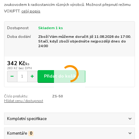
zvukovodem k radiostanicím různých výrobců. Možnost přepnutí režimu
VOX/PTT.
celý popis
Dostupnost
Skladem 1 ks
Doba dodání
Zboží Vám můžeme doručit již 11.08.2026 do 17:00.
Stačí, když zboží objednáte nejpozději dnes do
24:00
342 Kč
/
ks
283 Kč
bez DPH
Přidat do košíku
Číslo produktu:
ZS-50
Hlídat cenu / dostupnost
Kompletní specifikace
Komentáře
0