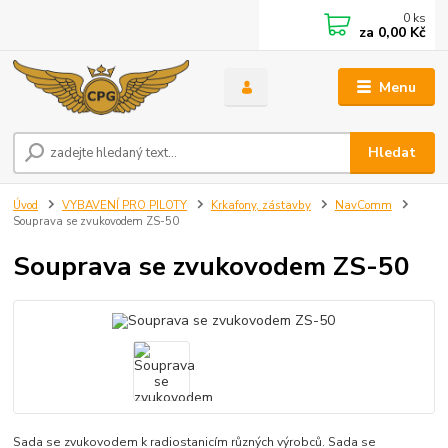
0
ks
za
0,00 Kč
Menu
Hledat
Úvod
VYBAVENÍ PRO PILOTY
Krkafony, zástavby
NavComm
Souprava se zvukovodem ZS-50
Souprava se zvukovodem ZS-50
Sada se zvukovodem k radiostanicím různých výrobců. Sada se