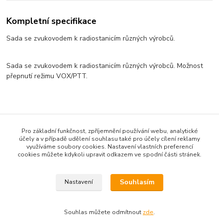
Kompletní specifikace
Sada se zvukovodem k radiostanicím různých výrobců.
Sada se zvukovodem k radiostanicím různých výrobců. Možnost
přepnutí režimu VOX/PTT.
Zboží zařazeno v kategoriích
Pro základní funkčnost, zpříjemnění používání webu, analytické
VYBAVENÍ PRO PILOTY
účely a v případě udělení souhlasu také pro účely cílení reklamy
využíváme soubory cookies. Nastavení vlastních preferencí
Krkafony, zástavby
cookies můžete kdykoli upravit odkazem ve spodní části stránek.
NavComm
Souhlasím
Nastavení
Souhlas můžete odmítnout
zde
.