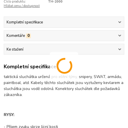
Číslo produktu:
TH-2000
Hlídat cenu / dostupnost
Kompletní specifikace
Komentáře
0
Ke stažení
Kompletní specifikace
taktická sluchátka určená pro elitní týmy, snipery, SWAT, armádu,
paintboal, atd. Kabely těchto sluchátek jsou vyztuženy kevlarem a
sluchátka jsou vodě odolná. Konektory sluchátek dle požadavků
zákazníka.
RYSY:
- Přijem zvuku skrze lícní kosti