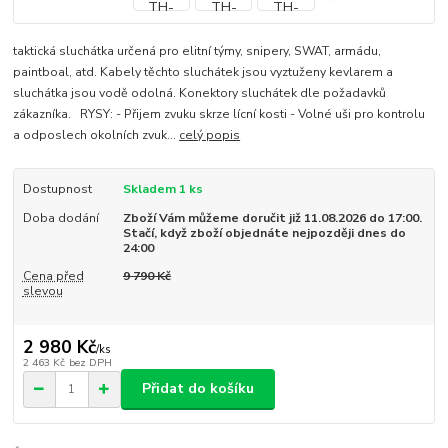
taktická sluchátka určená pro elitní týmy, snipery, SWAT, armádu,
paintboal, atd. Kabely těchto sluchátek jsou vyztuženy kevlarem a
sluchátka jsou vodě odolná. Konektory sluchátek dle požadavků
zákazníka. RYSY: - Přijem zvuku skrze lícní kosti - Volné uši pro kontrolu
a odposlech okolních zvuk...
celý popis
Dostupnost
Skladem 1 ks
Doba dodání
Zboží Vám můžeme doručit již 11.08.2026 do 17:00.
Stačí, když zboží objednáte nejpozději dnes do
24:00
Cena před
9 790 Kč
slevou
2 980 Kč
/
ks
2 463 Kč
bez DPH
Přidat do košíku