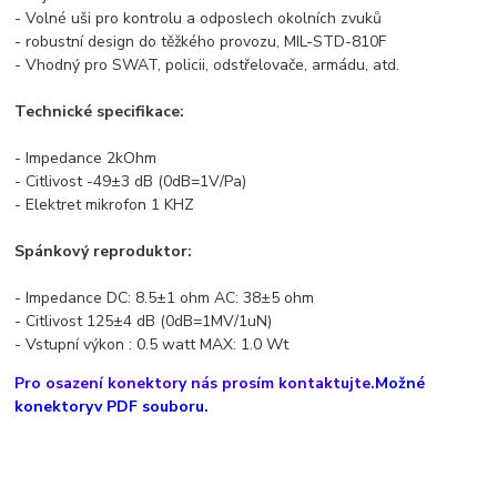
- Volné uši pro kontrolu a odposlech okolních zvuků
- robustní design do těžkého provozu, MIL-STD-810F
- Vhodný pro SWAT, policii, odstřelovače, armádu, atd.
Technické specifikace:
- Impedance 2kOhm
- Citlivost -49±3 dB (0dB=1V/Pa)
- Elektret mikrofon 1 KHZ
Spánkový reproduktor:
- Impedance DC: 8.5±1 ohm AC: 38±5 ohm
- Citlivost 125±4 dB (0dB=1MV/1uN)
- Vstupní výkon : 0.5 watt MAX: 1.0 Wt
Pro osazení konektory nás prosím kontaktujte.
Možné
konektoryv PDF souboru.