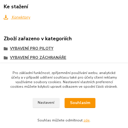
Ke stažení
Konektory
Zboží zařazeno v kategoriích
VYBAVENÍ PRO PILOTY
VYBAVENÍ PRO ZÁCHRANÁŘE
ROZBALENO, ZLEVNĚNO
Pro základní funkčnost, zpříjemnění používání webu, analytické
Krkafony, zástavby
účely a v případě udělení souhlasu také pro účely cílení reklamy
využíváme soubory cookies. Nastavení vlastních preferencí
Komunikace
cookies můžete kdykoli upravit odkazem ve spodní části stránek.
Czech pilot group
Souhlasím
Nastavení
Souhlas můžete odmítnout
zde
.
Vytvořeno na
Eshop-rychle.cz