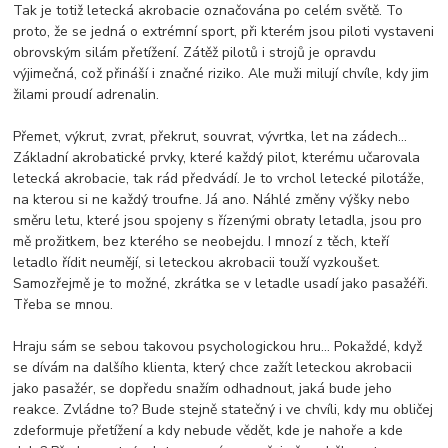
Tak je totiž letecká akrobacie označována po celém světě. To
proto, že se jedná o extrémní sport, při kterém jsou piloti vystaveni
obrovským silám přetížení. Zátěž pilotů i strojů je opravdu
výjimečná, což přináší i značné riziko. Ale muži milují chvíle, kdy jim
žilami proudí adrenalin.
Přemet, výkrut, zvrat, překrut, souvrat, vývrtka, let na zádech...
Základní akrobatické prvky, které každý pilot, kterému učarovala
letecká akrobacie, tak rád předvádí. Je to vrchol letecké pilotáže,
na kterou si ne každý troufne. Já ano. Náhlé změny výšky nebo
směru letu, které jsou spojeny s řízenými obraty letadla, jsou pro
mě prožitkem, bez kterého se neobejdu. I mnozí z těch, kteří
letadlo řídit neumějí, si leteckou akrobacii touží vyzkoušet.
Samozřejmě je to možné, zkrátka se v letadle usadí jako pasažéři.
Třeba se mnou.
Hraju sám se sebou takovou psychologickou hru… Pokaždé, když
se dívám na dalšího klienta, který chce zažít leteckou akrobacii
jako pasažér, se dopředu snažím odhadnout, jaká bude jeho
reakce. Zvládne to? Bude stejně statečný i ve chvíli, kdy mu obličej
zdeformuje přetížení a kdy nebude vědět, kde je nahoře a kde