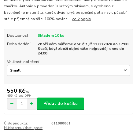
značkou Antonio v provedení s krátkým rukávem je vyrobeno z
bavlněného materiálu, který odvádí pryč bezpečně pot a navíc působí
stále příjemně na těle. 100% bavlna ...
celý popis
Dostupnost
Skladem 10 ks
Doba dodání
Zboží Vám můžeme doručit již 11.08.2026 do 17:00.
Stačí, když zboží objednáte nejpozději dnes do
24:00
Velikosti oblečení
550 Kč
/
ks
455 Kč
bez DPH
Přidat do košíku
Číslo produktu:
011080001
Hlídat cenu / dostupnost