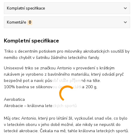
Kompletní specifikace
Komentáře
0
Kompletní specifikace
Triko s decentním potiskem pro milovníky akrobatických soutěží by
nemělo chybět v šatníku žádného leteckého fandy.
Unisexové triko se značkou Antonio v provedení s krátkým
rukávem je vyrobeno z bavlněného materiálu, který odvádí pryč
bezpečně pot a navíc působí stále příjemně na těle.
100% bavlna se silikonovou úpravou,látka 200 g,
Aerobatica
Akrobacie – královna leteckých sportů
Můj otec Antonio, který pro létání žil, vyzkoušel snad vše, co bylo
v leteckém oboru v jeho době možné, ale nikdy se nepustil do
letecké akrobacie. Čekala na mě, tahle královna leteckých sportů.