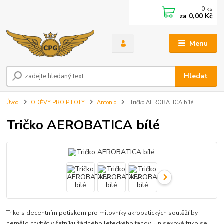
0
ks
za
0,00 Kč
Menu
Hledat
Úvod
ODĚVY PRO PILOTY
Antonio
Tričko AEROBATICA bílé
Tričko AEROBATICA bílé
Triko s decentním potiskem pro milovníky akrobatických soutěží by
nemělo chybět v šatníku žádného leteckého fandy. Unisexové triko se