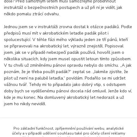
dole? Před samotným letem musí samozřejmě proběhnout
instruktáž o bezpečnostních postupech a už při ní je vidět, jak
někdo pomalu ztrácí odvahu.
Jednou jsem se v instruktáži zrovna dostal k otázce padáků. Podle
předpisů musí mít v akrobatickém letadle padák pilot i
spolucestující. V téhle fázi mého výkladu jeden ze tří pánů, kteří
se připravovali na akrobatický let, výrazně znejistěl. Popisoval
jsem, jak se v případě nebezpečí padák používá, hovořil jsem o
několika situacích, kdy jsem musel opustit letoun tímto způsobem.
V tu chvíli už zmíněnému pánovi opravdu nebylo do smíchu. „A jak
poznám, že je třeba použít padák?“ zeptal se. „Jakmile zjistíte, že
pilot už není na palubě letadla,“ povídám. Podařilo se mi udržet
vážnou tvář. Tehdy mi to připadalo jako dobrý vtip, s odstupem
doby bych se vyděšenému pánovi docela rád omluvil. Jenže kdo ví,
kde je mu konec. Na domluvený akrobatický let nedorazil a už
jsem ho nikdy neviděl.
Pro základní funkčnost, zpříjemnění používání webu, analytické
Zboží zařazeno v kategoriích
účely a v případě udělení souhlasu také pro účely cílení reklamy