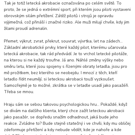
Tak je totiž letecká akrobacie označována po celém světě. To
proto, že se jedná o extrémní sport, při kterém jsou piloti vystaveni
obrovským silám přetížení. Zátěž pilotů i strojů je opravdu
výjimečná, což přináší i značné riziko. Ale muži milují chvíle, kdy jim
žilami proudí adrenalin.
Přemet, výkrut, zvrat, překrut, souvrat, vývrtka, let na zádech...
Základní akrobatické prvky, které každý pilot, kterému učarovala
letecká akrobacie, tak rád předvádí. Je to vrchol letecké pilotáže,
na kterou si ne každý troufne. Já ano. Náhlé změny výšky nebo
směru letu, které jsou spojeny s řízenými obraty letadla, jsou pro
mě prožitkem, bez kterého se neobejdu. I mnozí z těch, kteří
letadlo řídit neumějí, si leteckou akrobacii touží vyzkoušet.
Samozřejmě je to možné, zkrátka se v letadle usadí jako pasažéři.
Třeba se mnou.
Hraju sám se sebou takovou psychologickou hru… Pokaždé, když
se dívám na dalšího klienta, který chce zažít leteckou akrobacii
jako pasažér, se dopředu snažím odhadnout, jaká bude jeho
reakce. Zvládne to? Bude stejně statečný i ve chvíli, kdy mu obličej
zdeformuje přetížení a kdy nebude vědět, kde je nahoře a kde