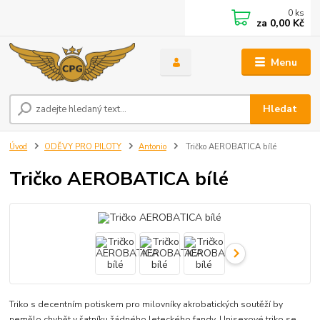
0
ks
za
0,00 Kč
Menu
Hledat
Úvod
ODĚVY PRO PILOTY
Antonio
Tričko AEROBATICA bílé
Tričko AEROBATICA bílé
Triko s decentním potiskem pro milovníky akrobatických soutěží by
nemělo chybět v šatníku žádného leteckého fandy. Unisexové triko se