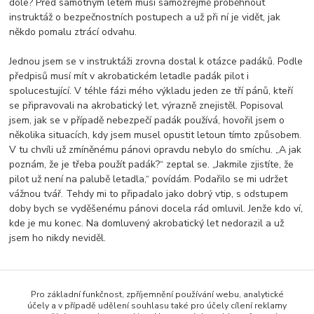
dole? Před samotným letem musí samozřejmě proběhnout
instruktáž o bezpečnostních postupech a už při ní je vidět, jak
někdo pomalu ztrácí odvahu.
Jednou jsem se v instruktáži zrovna dostal k otázce padáků. Podle
předpisů musí mít v akrobatickém letadle padák pilot i
spolucestující. V téhle fázi mého výkladu jeden ze tří pánů, kteří
se připravovali na akrobatický let, výrazně znejistěl. Popisoval
jsem, jak se v případě nebezpečí padák používá, hovořil jsem o
několika situacích, kdy jsem musel opustit letoun tímto způsobem.
V tu chvíli už zmíněnému pánovi opravdu nebylo do smíchu. „A jak
poznám, že je třeba použít padák?“ zeptal se. „Jakmile zjistíte, že
pilot už není na palubě letadla,“ povídám. Podařilo se mi udržet
vážnou tvář. Tehdy mi to připadalo jako dobrý vtip, s odstupem
doby bych se vyděšenému pánovi docela rád omluvil. Jenže kdo ví,
kde je mu konec. Na domluvený akrobatický let nedorazil a už
jsem ho nikdy neviděl.
Pro základní funkčnost, zpříjemnění používání webu, analytické
Zboží zařazeno v kategoriích
účely a v případě udělení souhlasu také pro účely cílení reklamy