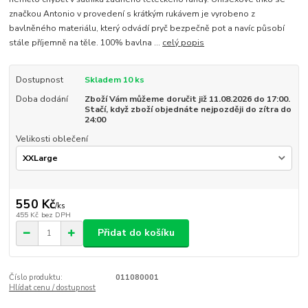
značkou Antonio v provedení s krátkým rukávem je vyrobeno z
bavlněného materiálu, který odvádí pryč bezpečně pot a navíc působí
stále příjemně na těle. 100% bavlna ...
celý popis
Dostupnost
Skladem 10 ks
Doba dodání
Zboží Vám můžeme doručit již 11.08.2026 do 17:00.
Stačí, když zboží objednáte nejpozději do zítra do
24:00
Velikosti oblečení
550 Kč
/
ks
455 Kč
bez DPH
Přidat do košíku
Číslo produktu:
011080001
Hlídat cenu / dostupnost