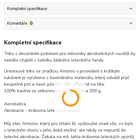
Kompletní specifikace
Komentáře
0
Kompletní specifikace
Triko s decentním potiskem pro milovníky akrobatických soutěží by
nemělo chybět v šatníku žádného leteckého fandy.
Unisexové triko se značkou Antonio v provedení s krátkým
rukávem je vyrobeno z bavlněného materiálu, který odvádí pryč
bezpečně pot a navíc působí stále příjemně na těle.
100% bavlna se silikonovou úpravou,látka 200 g,
Aerobatica
Akrobacie – královna leteckých sportů
Můj otec Antonio, který pro létání žil, vyzkoušel snad vše, co bylo
v leteckém oboru v jeho době možné, ale nikdy se nepustil do
letecké akrobacie. Čekala na mě, tahle královna leteckých sportů.