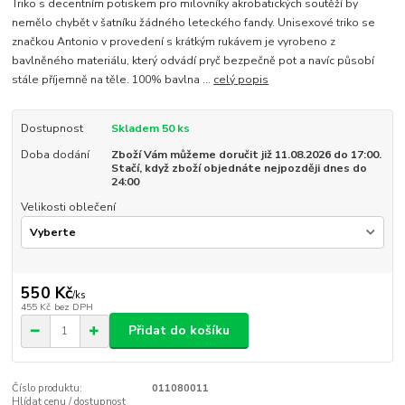
Triko s decentním potiskem pro milovníky akrobatických soutěží by
nemělo chybět v šatníku žádného leteckého fandy. Unisexové triko se
značkou Antonio v provedení s krátkým rukávem je vyrobeno z
bavlněného materiálu, který odvádí pryč bezpečně pot a navíc působí
stále příjemně na těle. 100% bavlna ...
celý popis
Dostupnost
Skladem 50 ks
Doba dodání
Zboží Vám můžeme doručit již 11.08.2026 do 17:00.
Stačí, když zboží objednáte nejpozději dnes do
24:00
Velikosti oblečení
550 Kč
/
ks
455 Kč
bez DPH
Přidat do košíku
Číslo produktu:
011080011
Hlídat cenu / dostupnost