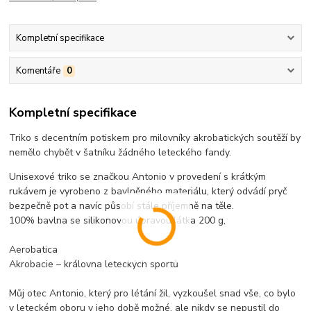
Kompletní specifikace
Komentáře
0
Kompletní specifikace
Triko s decentním potiskem pro milovníky akrobatických soutěží by
nemělo chybět v šatníku žádného leteckého fandy.
Unisexové triko se značkou Antonio v provedení s krátkým
rukávem je vyrobeno z bavlněného materiálu, který odvádí pryč
bezpečně pot a navíc působí stále příjemně na těle.
100% bavlna se silikonovou úpravou,látka 200 g,
Aerobatica
Akrobacie – královna leteckých sportů
Můj otec Antonio, který pro létání žil, vyzkoušel snad vše, co bylo
v leteckém oboru v jeho době možné, ale nikdy se nepustil do