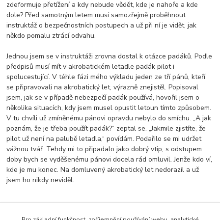
zdeformuje přetížení a kdy nebude vědět, kde je nahoře a kde
dole? Před samotným letem musí samozřejmě proběhnout
instruktáž o bezpečnostních postupech a už při ní je vidět, jak
někdo pomalu ztrácí odvahu.
Jednou jsem se v instruktáži zrovna dostal k otázce padáků. Podle
předpisů musí mít v akrobatickém letadle padák pilot i
spolucestující. V téhle fázi mého výkladu jeden ze tří pánů, kteří
se připravovali na akrobatický let, výrazně znejistěl. Popisoval
jsem, jak se v případě nebezpečí padák používá, hovořil jsem o
několika situacích, kdy jsem musel opustit letoun tímto způsobem.
V tu chvíli už zmíněnému pánovi opravdu nebylo do smíchu. „A jak
poznám, že je třeba použít padák?“ zeptal se. „Jakmile zjistíte, že
pilot už není na palubě letadla,“ povídám. Podařilo se mi udržet
vážnou tvář. Tehdy mi to připadalo jako dobrý vtip, s odstupem
doby bych se vyděšenému pánovi docela rád omluvil. Jenže kdo ví,
kde je mu konec. Na domluvený akrobatický let nedorazil a už
jsem ho nikdy neviděl.
Pro základní funkčnost, zpříjemnění používání webu, analytické