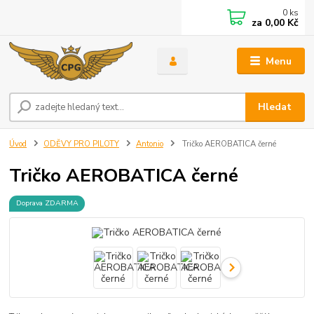
0
ks
za
0,00 Kč
Menu
Hledat
Úvod
ODĚVY PRO PILOTY
Antonio
Tričko AEROBATICA černé
Tričko AEROBATICA černé
Doprava ZDARMA