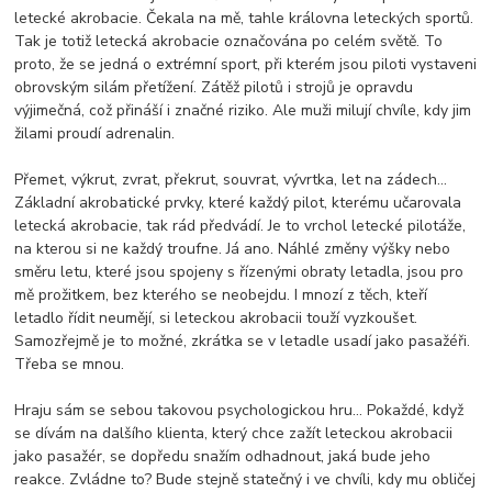
letecké akrobacie. Čekala na mě, tahle královna leteckých sportů.
Tak je totiž letecká akrobacie označována po celém světě. To
proto, že se jedná o extrémní sport, při kterém jsou piloti vystaveni
obrovským silám přetížení. Zátěž pilotů i strojů je opravdu
výjimečná, což přináší i značné riziko. Ale muži milují chvíle, kdy jim
žilami proudí adrenalin.
Přemet, výkrut, zvrat, překrut, souvrat, vývrtka, let na zádech...
Základní akrobatické prvky, které každý pilot, kterému učarovala
letecká akrobacie, tak rád předvádí. Je to vrchol letecké pilotáže,
na kterou si ne každý troufne. Já ano. Náhlé změny výšky nebo
směru letu, které jsou spojeny s řízenými obraty letadla, jsou pro
mě prožitkem, bez kterého se neobejdu. I mnozí z těch, kteří
letadlo řídit neumějí, si leteckou akrobacii touží vyzkoušet.
Samozřejmě je to možné, zkrátka se v letadle usadí jako pasažéři.
Třeba se mnou.
Hraju sám se sebou takovou psychologickou hru… Pokaždé, když
se dívám na dalšího klienta, který chce zažít leteckou akrobacii
jako pasažér, se dopředu snažím odhadnout, jaká bude jeho
reakce. Zvládne to? Bude stejně statečný i ve chvíli, kdy mu obličej