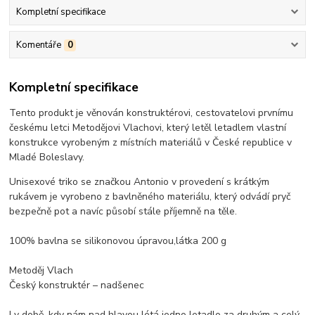
Kompletní specifikace
Komentáře
0
Kompletní specifikace
Tento produkt je věnován konstruktérovi, cestovatelovi prvnímu
českému letci Metodějovi Vlachovi, který letěl letadlem vlastní
konstrukce vyrobeným z místních materiálů v České republice v
Mladé Boleslavy.
Unisexové triko se značkou Antonio v provedení s krátkým
rukávem je vyrobeno z bavlněného materiálu, který odvádí pryč
bezpečně pot a navíc působí stále příjemně na těle.
100% bavlna se silikonovou úpravou,látka 200 g
Metoděj Vlach
Český konstruktér – nadšenec
I v době, kdy nám nad hlavou létá jedno letadlo za druhým a celý