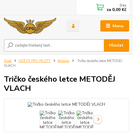
0
ks
za
0,00 Kč
Menu
Hledat
Úvod
ODĚVY PRO PILOTY
Antonio
Tričko českého letce METODĚJ
VLACH
Tričko českého letce METODĚJ
VLACH