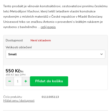
Tento produkt je věnován konstruktérovi, cestovatelovi prvnímu českému
letci Metodějovi Vlachovi, který letěl letadlem vlastní konstrukce
vyrobeným z místních materiálů v České republice v Mladé Boleslavy.
Unisexové triko se značkou Antonio v provedení s krátkým rukávem je
vyrobeno z bavlněného ...
celý popis
Dostupnost
Není skladem
Velikosti oblečení
550 Kč
/
ks
455 Kč
bez DPH
Přidat do košíku
Číslo produktu:
0111005113
Hlídat cenu / dostupnost