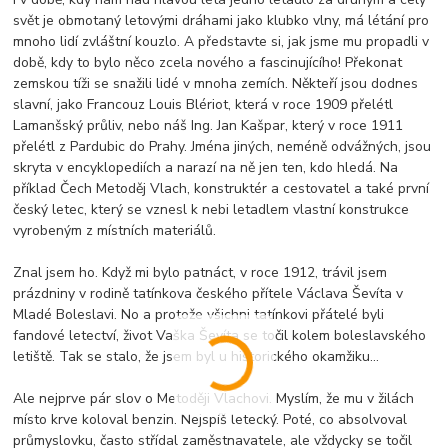
svět je obmotaný letovými dráhami jako klubko vlny, má létání pro
mnoho lidí zvláštní kouzlo. A představte si, jak jsme mu propadli v
době, kdy to bylo něco zcela nového a fascinujícího! Překonat
zemskou tíži se snažili lidé v mnoha zemích. Někteří jsou dodnes
slavní, jako Francouz Louis Blériot, která v roce 1909 přelétl
Lamanšský průliv, nebo náš Ing. Jan Kašpar, který v roce 1911
přelétl z Pardubic do Prahy. Jména jiných, neméně odvážných, jsou
skryta v encyklopediích a narazí na ně jen ten, kdo hledá. Na
příklad Čech Metoděj Vlach, konstruktér a cestovatel a také první
český letec, který se vznesl k nebi letadlem vlastní konstrukce
vyrobeným z místních materiálů.
Znal jsem ho. Když mi bylo patnáct, v roce 1912, trávil jsem
prázdniny v rodině tatínkova českého přítele Václava Ševíta v
Mladé Boleslavi. No a protože všichni tatínkovi přátelé byli
fandové letectví, život Vaška Ševíta se točil kolem boleslavského
letiště. Tak se stalo, že jsem byl u historického okamžiku…
Ale nejprve pár slov o Metoději Vlachovi. Myslím, že mu v žilách
místo krve koloval benzin. Nejspíš letecký. Poté, co absolvoval
průmyslovku, často střídal zaměstnavatele, ale vždycky se točil