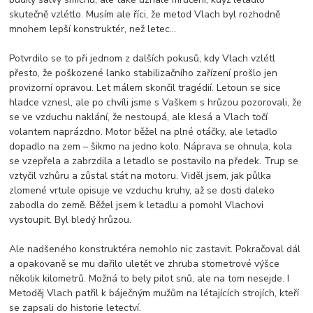
skutečně vzlétlo. Musím ale říci, že metod Vlach byl rozhodně
mnohem lepší konstruktér, než letec…
Potvrdilo se to při jednom z dalších pokusů, kdy Vlach vzlétl
přesto, že poškozené lanko stabilizačního zařízení prošlo jen
provizorní opravou. Let málem skončil tragédií. Letoun se sice
hladce vznesl, ale po chvíli jsme s Vaškem s hrůzou pozorovali, že
se ve vzduchu naklání, že nestoupá, ale klesá a Vlach točí
volantem naprázdno. Motor běžel na plné otáčky, ale letadlo
dopadlo na zem – šikmo na jedno kolo. Náprava se ohnula, kola
se vzepřela a zabrzdila a letadlo se postavilo na předek. Trup se
vztyčil vzhůru a zůstal stát na motoru. Viděl jsem, jak půlka
zlomené vrtule opisuje ve vzduchu kruhy, až se dosti daleko
zabodla do země. Běžel jsem k letadlu a pomohl Vlachovi
vystoupit. Byl bledý hrůzou.
Ale nadšeného konstruktéra nemohlo nic zastavit. Pokračoval dál
a opakovaně se mu dařilo uletět ve zhruba stometrové výšce
několik kilometrů. Možná to bely pilot snů, ale na tom nesejde. I
Metoděj Vlach patřil k báječným mužům na létajících strojích, kteří
se zapsali do historie letectví.