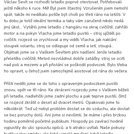
Václav Ševít se rozhodli letadlo poprvé otestovat. Potřebovali
ještě někoho k ruce. Mě! Byl jsem šťastný. Vzrušením jsem nemohl
spát, takže mi nedělalo potíže být chvíli po třetí ráno na letišti. V
tu dobu je totiž ideální termika a taky vám zaručeně nikdo nedá
jiný úkol… Vytáhli jsme letadlo z hangáru na okraj cvičiště, zahřáli
motor a na pokyn Vlacha jsme letadlo pustili – stroj ujížděl po
cvičišti, rozjezd se zrychloval a my viděli Vlacha, jak naklání
sloupek volantu, stroj se odlepuje od země a letí, stoupá…
Objímali jsme se s Vaškem Ševítem plni nadšení. Jenže letadlo
přeletělo cvičiště, Metod nezvládnul dobře zatáčky, stroj se ocitl
nad poli a mezemi a při přistání se poškodil podvozek. Bylo třeba
ho opravit, u čehož jsem samozřejmě asistoval od rána do večera.
Příští neděli jsme se do toho s opraveným podvozkem pustili
znovu, opět ve tři ráno. Ke zkrácení rozjezdu jsme s Vaškem běželi
při letadle, nadlehčili jsme zadní plochu a pak teprve pustili, čímž
se rozjezd zkrátil o deset až dvacet metrů. Opakovali jsme to
několikrát. Teď už nebyl problém dostat se do vzduchu, ale dostat
se bez poruchy dolů. Ani jsme si nevšimli, že máme i přes brzkou
hodinu poměrně početné publikum. Hospody po zavírací hodině
vypustily do ulic spoustu opilců, a ti atrakci uvítali. Naše pokusy
budily salvy smíchu, ale také uznalé mručení, když letadlo