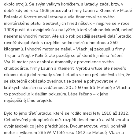
okolo strojů. Se svým velkým koníčkem, s letadly, začal brzy, v
době, kdy od roku 1908 pracoval u firmy Laurin a Klement v Mladé
Boleslavi. Konstruoval letouny a vše financoval ze svého
montérského platu. Sestavil jich hned několik – nejprve se v roce
1908 pustil do dvojplošníku na lyžích, který však nedokončil, neboť
nesehnal vhodný motor. Ale už o rok později sestavil další letadlo,
rovněž dvojplošník s rozpětím sedm metrů o hmotnosti 350
kilogramů. I vhodný motor se našel – Vlach jej zakoupil u firmy
Trojan a Négl v Kolíně, ale později se přiklonil k jinému řešení.
Využil motor pro osobní automobily z provenience svého
chlebodárce, firmy Laurin a Klement. Výrobu vrtule ale nesvěřil
nikomu, dal ji dohromady sám. Letadlo se mu prý odměnilo tím, že
se skutečně dokázalo zvednout ze země a pohybovat se v
krátkých skocích na vzdálenost 30 až 50 metrů. Metoděje Vlacha
to povzbudilo k dalším pokusům. Lépe řečeno – k jeho
nejúspěšnějšímu projektu.
Bylo to jeho třetí letadlo, které se rodilo mezi lety 1910 až 1912.
Celodřevěný jednoplošník měl rozpětí deset metrů a vážil zhruba
dvojnásobek co jeho předchůdce. Dvoumetrovou vrtuli poháněl
motor s výkonem 28 kW. V létě roku 1912 se Metoděj Vlach a