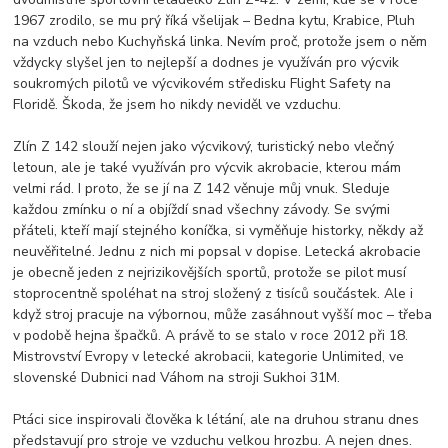
1967 zrodilo, se mu prý říká všelijak – Bedna kytu, Krabice, Pluh
na vzduch nebo Kuchyňská linka. Nevím proč, protože jsem o něm
vždycky slyšel jen to nejlepší a dodnes je využíván pro výcvik
soukromých pilotů ve výcvikovém středisku Flight Safety na
Floridě. Škoda, že jsem ho nikdy neviděl ve vzduchu.
Zlín Z 142 slouží nejen jako výcvikový, turistický nebo vlečný
letoun, ale je také využíván pro výcvik akrobacie, kterou mám
velmi rád. I proto, že se jí na Z 142 věnuje můj vnuk. Sleduje
každou zmínku o ní a objíždí snad všechny závody. Se svými
přáteli, kteří mají stejného koníčka, si vyměňuje historky, někdy až
neuvěřitelné. Jednu z nich mi popsal v dopise. Letecká akrobacie
je obecně jeden z nejrizikovějších sportů, protože se pilot musí
stoprocentně spoléhat na stroj složený z tisíců součástek. Ale i
když stroj pracuje na výbornou, může zasáhnout vyšší moc – třeba
v podobě hejna špačků. A právě to se stalo v roce 2012 při 18.
Mistrovství Evropy v letecké akrobacii, kategorie Unlimited, ve
slovenské Dubnici nad Váhom na stroji Sukhoi 31M.
Ptáci sice inspirovali člověka k létání, ale na druhou stranu dnes
představují pro stroje ve vzduchu velkou hrozbu. A nejen dnes.