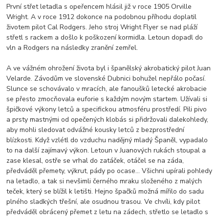
První střet letadla s opeřencem hlásil již v roce 1905 Orville
Wright. A v roce 1912 dokonce na podobnou příhodu doplatil
životem pilot Cal Rodgers. Jeho stroj Wright Flyer se nad pláží
střetl s rackem a došlo k poškození kormidla. Letoun dopadl do
vln a Rodgers na následky zranění zemřel.
A ve vážném ohrožení života byl i španělský akrobatický pilot Juan
Velarde. Závodům ve slovenské Dubnici bohužel nepřálo počasí.
Slunce se schovávalo v mracích, ale fanoušků letecké akrobacie
se přesto zmocňovala euforie s každým novým startem. Užívali si
špičkové výkony letců a specifickou atmosféru prostředí. Pili pivo
a prsty mastnými od opečených klobás si přidržovali dalekohledy,
aby mohli sledovat odvážné kousky letců z bezprostřední
blízkosti. Když vzlétl do vzduchu nadějný mladý Španěl, vypadalo
to na další zajímavý výkon. Letoun v Juanových rukách stoupal a
zase klesal, ostře se vrhal do zatáček, otáčel se na záda,
předváděl přemety, výkrut, pády po ocase… Všichni upírali pohledy
na letadlo, a tak si nevšimli černého mraku složeného z malých
teček, který se blížil k letišti. Hejno špačků možná mířilo do sadu
plného sladkých třešní, ale osudnou trasou. Ve chvíli, kdy pilot
předváděl obrácený přemet z letu na zádech, střetlo se letadlo s