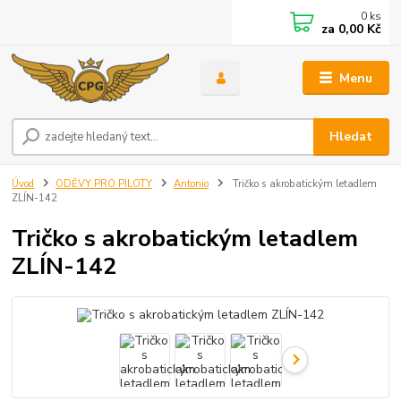
0
ks
za
0,00 Kč
Menu
Hledat
Úvod
ODĚVY PRO PILOTY
Antonio
Tričko s akrobatickým letadlem
ZLÍN-142
Tričko s akrobatickým letadlem
ZLÍN-142