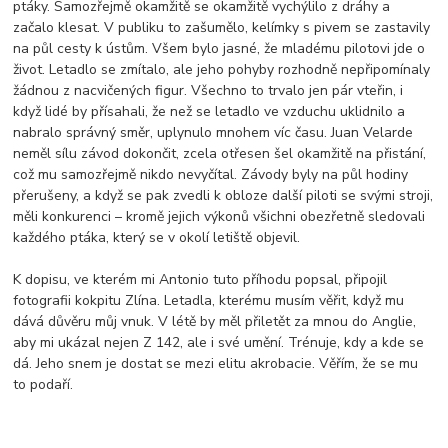
ptáky. Samozřejmě okamžitě se okamžitě vychýlilo z dráhy a
začalo klesat. V publiku to zašumělo, kelímky s pivem se zastavily
na půl cesty k ústům. Všem bylo jasné, že mladému pilotovi jde o
život. Letadlo se zmítalo, ale jeho pohyby rozhodně nepřipomínaly
žádnou z nacvičených figur. Všechno to trvalo jen pár vteřin, i
když lidé by přísahali, že než se letadlo ve vzduchu uklidnilo a
nabralo správný směr, uplynulo mnohem víc času. Juan Velarde
neměl sílu závod dokončit, zcela otřesen šel okamžitě na přistání,
což mu samozřejmě nikdo nevyčítal. Závody byly na půl hodiny
přerušeny, a když se pak zvedli k obloze další piloti se svými stroji,
měli konkurenci – kromě jejich výkonů všichni obezřetně sledovali
každého ptáka, který se v okolí letiště objevil.
K dopisu, ve kterém mi Antonio tuto příhodu popsal, připojil
fotografii kokpitu Zlína. Letadla, kterému musím věřit, když mu
dává důvěru můj vnuk. V létě by měl přiletět za mnou do Anglie,
aby mi ukázal nejen Z 142, ale i své umění. Trénuje, kdy a kde se
dá. Jeho snem je dostat se mezi elitu akrobacie. Věřím, že se mu
to podaří.