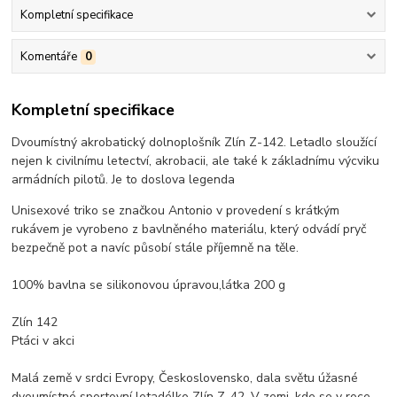
Kompletní specifikace
Komentáře
0
Kompletní specifikace
Dvoumístný akrobatický dolnoplošník Zlín Z-142. Letadlo sloužící
nejen k civilnímu letectví, akrobacii, ale také k základnímu výcviku
armádních pilotů. Je to doslova legenda
Unisexové triko se značkou Antonio v provedení s krátkým
rukávem je vyrobeno z bavlněného materiálu, který odvádí pryč
bezpečně pot a navíc působí stále příjemně na těle.
100% bavlna se silikonovou úpravou,látka 200 g
Zlín 142
Ptáci v akci
Malá země v srdci Evropy, Československo, dala světu úžasné
dvoumístné sportovní letadélko Zlín Z-42. V zemi, kde se v roce