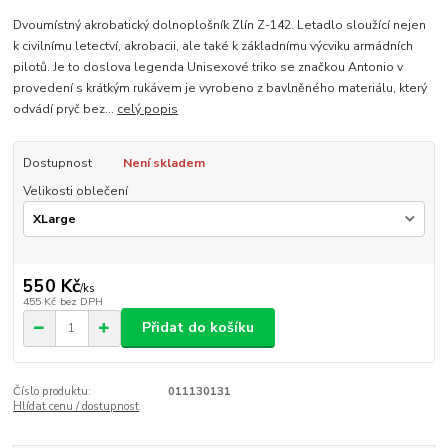
Dvoumístný akrobatický dolnoplošník Zlín Z-142. Letadlo sloužící nejen
k civilnímu letectví, akrobacii, ale také k základnímu výcviku armádních
pilotů. Je to doslova legenda Unisexové triko se značkou Antonio v
provedení s krátkým rukávem je vyrobeno z bavlněného materiálu, který
odvádí pryč bez...
celý popis
Dostupnost
Není skladem
Velikosti oblečení
550 Kč
/
ks
455 Kč
bez DPH
Přidat do košíku
Číslo produktu:
011130131
Hlídat cenu / dostupnost