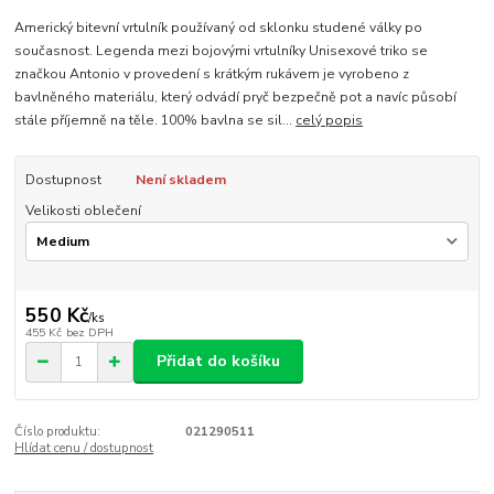
Americký bitevní vrtulník používaný od sklonku studené války po
současnost. Legenda mezi bojovými vrtulníky Unisexové triko se
značkou Antonio v provedení s krátkým rukávem je vyrobeno z
bavlněného materiálu, který odvádí pryč bezpečně pot a navíc působí
stále příjemně na těle. 100% bavlna se sil...
celý popis
Dostupnost
Není skladem
Velikosti oblečení
550 Kč
/
ks
455 Kč
bez DPH
Přidat do košíku
Číslo produktu:
021290511
Hlídat cenu / dostupnost