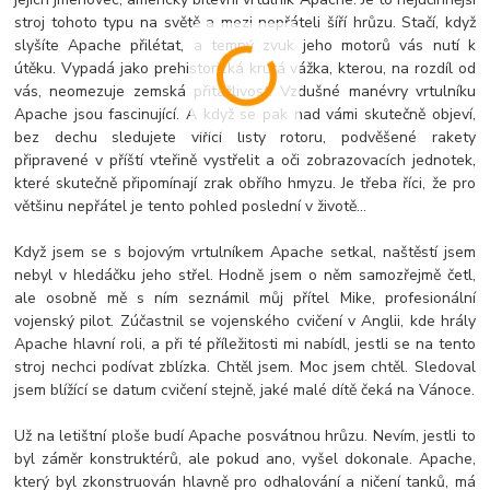
stroj tohoto typu na světě a mezi nepřáteli šíří hrůzu. Stačí, když
slyšíte Apache přilétat, a temný zvuk jeho motorů vás nutí k
útěku. Vypadá jako prehistorická krutá vážka, kterou, na rozdíl od
vás, neomezuje zemská přitažlivost. Vzdušné manévry vrtulníku
Apache jsou fascinující. A když se pak nad vámi skutečně objeví,
bez dechu sledujete vířící listy rotoru, podvěšené rakety
připravené v příští vteřině vystřelit a oči zobrazovacích jednotek,
které skutečně připomínají zrak obřího hmyzu. Je třeba říci, že pro
většinu nepřátel je tento pohled poslední v životě…
Když jsem se s bojovým vrtulníkem Apache setkal, naštěstí jsem
nebyl v hledáčku jeho střel. Hodně jsem o něm samozřejmě četl,
ale osobně mě s ním seznámil můj přítel Mike, profesionální
vojenský pilot. Zúčastnil se vojenského cvičení v Anglii, kde hrály
Apache hlavní roli, a při té příležitosti mi nabídl, jestli se na tento
stroj nechci podívat zblízka. Chtěl jsem. Moc jsem chtěl. Sledoval
jsem blížící se datum cvičení stejně, jaké malé dítě čeká na Vánoce.
Už na letištní ploše budí Apache posvátnou hrůzu. Nevím, jestli to
byl záměr konstruktérů, ale pokud ano, vyšel dokonale. Apache,
který byl zkonstruován hlavně pro odhalování a ničení tanků, má