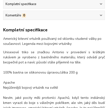
Kompletní specifikace
Komentáře
0
Kompletní specifikace
Americký bitevní vrtulník používaný od sklonku studené války po
současnost. Legenda mezi bojovými vrtulníky
Unisexové triko se značkou Antonio v provedení s krátkým
rukávem je vyrobeno z bavlněného materiálu, který odvádí pryč
bezpečně pot a navíc působí stále příjemně na těle.
100% bavlna se silikonovou úpravou,látka 200 g
Apache
Nejúčinnější bojový vrtulník na světě
Nevím, jaké pocity měli protivníci Apachů, když tento indiánský
kmen vyrazil do boje s válečným pokřikem, ale vím, jaký děs budí
jejich jmenovec, americký bitevní vrtulník Apache. Je to nejúčinnější