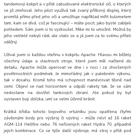
tandemový kokpit a v přídi zabudované elektronické oči, o kterých
se již zmiňoval. Jeho pilot využívá tak zvaný přílbový displej, který
promítá přímo před jeho oči a umožňuje například mířit kulometem
tam, kam se dívá, což je fascinující – máte pocit, jako byste zabíjeli
pohledem. Sám jsem si to vyzkoušel, Mike mi to umožnil. Možná by
jeho velitelé nebyli rádi, ale stalo se a já jsem za to svému příteli
vděčný.
Užíval jsem si každou vteřinu v kokpitu Apache. Hlavou mi běžely
všechny údaje a vlastnosti stroje, které jsem měl načtené do
detailu. Apache může operovat ve dne i v noci i za zhoršených
povětrnostních podmínek. Je mimořádný jak v palebném výkonu,
tak v dosahu. Kromě toho má schopnost manévrovat těsně nad
zemí. Objeví se nad horizontem a odpálí rakety tak, že se sám
nedostane na dostřel tankových zbraní. Ale pokud by byl
vystaven boji zblízka, umí se velmi účinně bránit.
Krátká křídla tohoto bojového vrtulníku jsou opatřena čtyřmi
závěsnými body pro výzbroj či výstroj – může nést až 16 raket
AGM-114 Hellfire nebo 76 neřízených raket Hydra 70, případně
jejich kombinace. Co se týče další výzbroje, má stroj v přídi pod