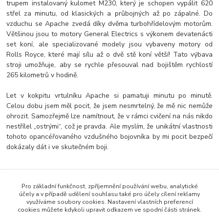
trupem instalovaný kulomet M230, který je schopen vypálit 620
střel za minutu, od klasických a průbojných až po zápalné. Do
vzduchu se Apache zvedá díky dvěma turbohřídelovým motorům.
Většinou jsou to motory General Electrics s výkonem devatenácti
set koní, ale specializované modely jsou vybaveny motory od
Rolls Royce, které mají sílu až o dvě stě koní větší! Tato výbava
stroji umožňuje, aby se rychle přesouval nad bojištěm rychlostí
265 kilometrů v hodině.
Let v kokpitu vrtulníku Apache si pamatuji minutu po minutě.
Celou dobu jsem měl pocit, že jsem nesmrtelný, že mě nic nemůže
ohrozit. Samozřejmě lze namítnout, že v rámci cvičení na nás nikdo
nestřílel „ostrými“, což je pravda. Ale myslím, že unikátní vlastnosti
tohoto opancéřovaného vzdušného bojovníka by mi pocit bezpečí
dokázaly dát i ve skutečném boji.
Pro základní funkčnost, zpříjemnění používání webu, analytické
Zboží zařazeno v kategoriích
účely a v případě udělení souhlasu také pro účely cílení reklamy
využíváme soubory cookies. Nastavení vlastních preferencí
Antonio
cookies můžete kdykoli upravit odkazem ve spodní části stránek.