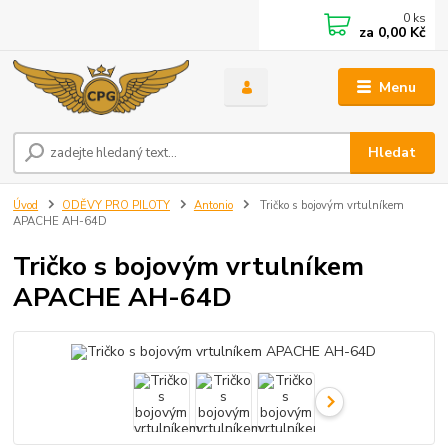
0
ks
za
0,00 Kč
Menu
Hledat
Úvod
ODĚVY PRO PILOTY
Antonio
Tričko s bojovým vrtulníkem
APACHE AH-64D
Tričko s bojovým vrtulníkem
APACHE AH-64D