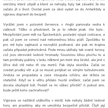
omrzliny, které utrpěl a které se nehojily, byly tak zásadní, že mu
začalo jít o život. Dostal jsem za úkol vydat se do Antarktidy a
výpravu dopravit do bezpečí.
Vyrážel jsem v polovině července, v Anglii panovala vedra k
zalknutí. Těžko si představit, že je to někde jinak. Ale bylo…
Mezipřistání jsem měl na Špicberkách, poslední výspě civilizace, a
pak už jsem se vznesl nad nekonečnou bílou pláň. Zpočátku to
pro mě byla zajímavá a nezvyklá podívaná, ale pak mi krajina
začala připadat jednotvárná. Pode mnou ubíhaly tak zvané torosy,
což jsou obrovské ledové hromady. Souvislou bílou plochu tu a
tam protínaly pukliny v ledu, některé jen metr dva široké, ale jiné v
šířce dvě stě nebo tři sta metrů. Pak idyla skončila. Začal se
zvedat prudký vítr a já se musel potýkat se silnými turbulencemi.
Andula se propadala a zase stoupala vzhůru, ale držela se
statečně. Když se k větru přidalo husté sněžení, začal jsem se
docela obyčejně bát. Podaří se mi vůbec přistát? A pokud ano,
bude ještě koho zachraňovat?
Výprava se naštěstí utábořila v místě, kde nebyly žádné ledové
hory, ani praskliny, aby mi umožnila bezpečně přistát. Čtyři její