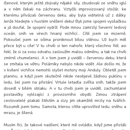
členové, kterým ještě zbývaly nějaké síly, zbudovali ze sněhu iglú
a v něm čekali na záchranu. Vztyčili improvizovaný stožár, ke
kterému přivázali červenou deku, aby byla viditelná už z dálky.
Jenže hledejte v hustém sněžení deku! Byli jsme spojeni vysílačkou
a já doufal, že spojení vydrží. Pode mnou zamrzlý Severní ledový
oceán, sníh ve vírech hnaný vichřicí… Cítil jsem se mizerně.
Pokoušel jsem se očima proniknout bílou stěnou. Už bych měl
přece být u cíle! V tu chvíli si ten nahoře, který všechno řídí, asi
řekl, že si za svou odvahu zasloužím malou odměnu, a tak na chvíli
zmírnil chumelenici. A v tom jsem ji uviděl – červenou deku, která
se zmítala ve větru. Polárníky nebylo nikde vidět. Ale došlo mi, že
v kvílení vichřice nemohli slyšet motory moji Anduly. Obletěl jsem
planinu, a když jsem skutečně nikde neobjevil žádnou puklinu v
ledu, šel jsem na přistání. Vrtule letadla zvířila sníh, takže jsem
dosedl v bílém oblaku. A v tu chvíli jsem je uviděl, zachumlané
postavičky vylézající z provizorního obydlí. Zimou ztrápení
cestovatelé plakali štěstím a slzy jim okamžitě mrzly na tvářích.
Rozuměl jsem tomu. Samota, kterou cítíte uprostřed ledu, sněhu a
mrazu, je šílená.
Musím říci, že takové nadšení, které mě ovládlo, když jsme přistáli