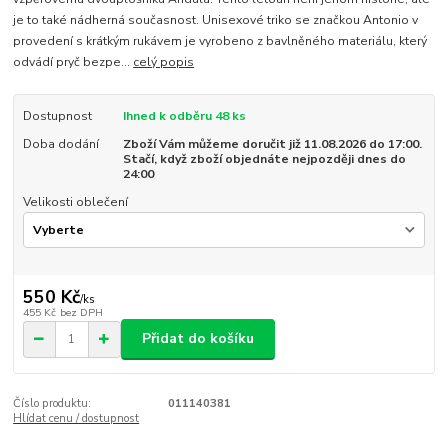
je to také nádherná současnost. Unisexové triko se značkou Antonio v
provedení s krátkým rukávem je vyrobeno z bavlněného materiálu, který
odvádí pryč bezpe...
celý popis
Dostupnost
Ihned k odběru 48 ks
Doba dodání
Zboží Vám můžeme doručit již 11.08.2026 do 17:00.
Stačí, když zboží objednáte nejpozději dnes do
24:00
Velikosti oblečení
550 Kč
/
ks
455 Kč
bez DPH
Přidat do košíku
Číslo produktu:
011140381
Hlídat cenu / dostupnost