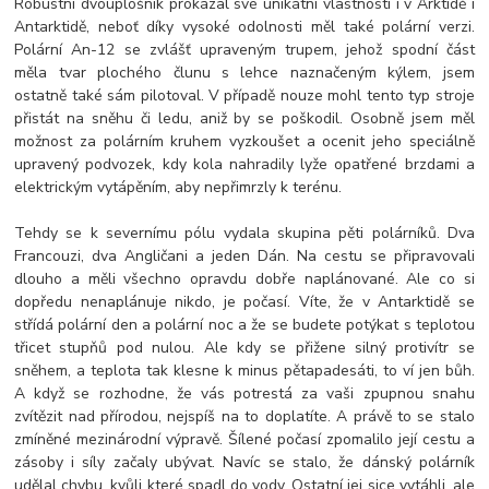
Robustní dvouplošník prokázal své unikátní vlastnosti i v Arktidě i
Antarktidě, neboť díky vysoké odolnosti měl také polární verzi.
Polární An-12 se zvlášť upraveným trupem, jehož spodní část
měla tvar plochého člunu s lehce naznačeným kýlem, jsem
ostatně také sám pilotoval. V případě nouze mohl tento typ stroje
přistát na sněhu či ledu, aniž by se poškodil. Osobně jsem měl
možnost za polárním kruhem vyzkoušet a ocenit jeho speciálně
upravený podvozek, kdy kola nahradily lyže opatřené brzdami a
elektrickým vytápěním, aby nepřimrzly k terénu.
Tehdy se k severnímu pólu vydala skupina pěti polárníků. Dva
Francouzi, dva Angličani a jeden Dán. Na cestu se připravovali
dlouho a měli všechno opravdu dobře naplánované. Ale co si
dopředu nenaplánuje nikdo, je počasí. Víte, že v Antarktidě se
střídá polární den a polární noc a že se budete potýkat s teplotou
třicet stupňů pod nulou. Ale kdy se přižene silný protivítr se
sněhem, a teplota tak klesne k minus pětapadesáti, to ví jen bůh.
A když se rozhodne, že vás potrestá za vaši zpupnou snahu
zvítězit nad přírodou, nejspíš na to doplatíte. A právě to se stalo
zmíněné mezinárodní výpravě. Šílené počasí zpomalilo její cestu a
zásoby i síly začaly ubývat. Navíc se stalo, že dánský polárník
udělal chybu, kvůli které spadl do vody. Ostatní jej sice vytáhli, ale