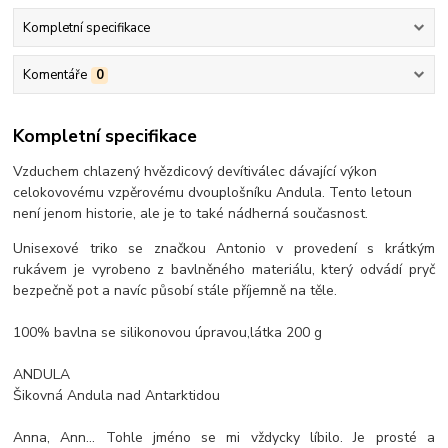
Kompletní specifikace
Komentáře
0
Kompletní specifikace
Vzduchem chlazený hvězdicový devítiválec dávající výkon
celokovovému vzpěrovému dvouplošníku Andula. Tento letoun
není jenom historie, ale je to také nádherná současnost.
Unisexové triko se značkou Antonio v provedení s krátkým
rukávem je vyrobeno z bavlněného materiálu, který odvádí pryč
bezpečně pot a navíc působí stále příjemně na těle.
100% bavlna se silikonovou úpravou,látka 200 g
ANDULA
Šikovná Andula nad Antarktidou
Anna, Ann… Tohle jméno se mi vždycky líbilo. Je prosté a