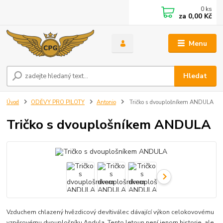
0
ks
za
0,00 Kč
Menu
Hledat
Úvod
ODĚVY PRO PILOTY
Antonio
Tričko s dvouplošníkem ANDULA
Tričko s dvouplošníkem ANDULA
Vzduchem chlazený hvězdicový devítiválec dávající výkon celokovovému
vzpěrovému dvouplošníku Andula. Tento letoun není jenom historie, ale