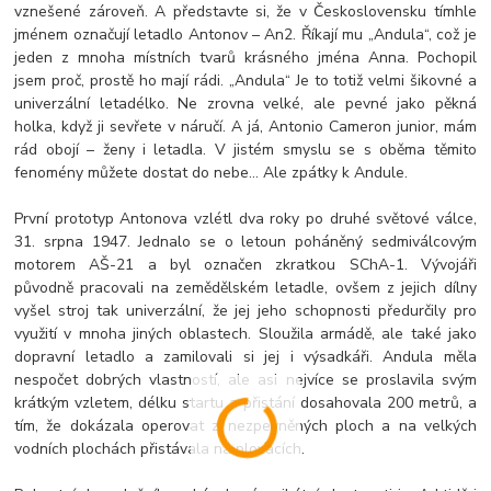
vznešené zároveň. A představte si, že v Československu tímhle
jménem označují letadlo Antonov – An2. Říkají mu „Andula“, což je
jeden z mnoha místních tvarů krásného jména Anna. Pochopil
jsem proč, prostě ho mají rádi. „Andula“ Je to totiž velmi šikovné a
univerzální letadélko. Ne zrovna velké, ale pevné jako pěkná
holka, když ji sevřete v náručí. A já, Antonio Cameron junior, mám
rád obojí – ženy i letadla. V jistém smyslu se s oběma těmito
fenomény můžete dostat do nebe… Ale zpátky k Andule.
První prototyp Antonova vzlétl dva roky po druhé světové válce,
31. srpna 1947. Jednalo se o letoun poháněný sedmiválcovým
motorem AŠ-21 a byl označen zkratkou SChA-1. Vývojáři
původně pracovali na zemědělském letadle, ovšem z jejich dílny
vyšel stroj tak univerzální, že jej jeho schopnosti předurčily pro
využití v mnoha jiných oblastech. Sloužila armádě, ale také jako
dopravní letadlo a zamilovali si jej i výsadkáři. Andula měla
nespočet dobrých vlastností, ale asi nejvíce se proslavila svým
krátkým vzletem, délku startu a přistání dosahovala 200 metrů, a
tím, že dokázala operovat z nezpevněných ploch a na velkých
vodních plochách přistávala na plovácích.