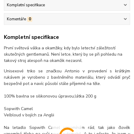
Kompletní specifikace
Komentáře
0
Kompletní specifikace
První světová válka a okamžiky, kdy bylo letectví záležitostí
skutečných gentlemanů. Není letce, který by se při pohledu na
takový stroj alespoň na okamžik nezasnil.
Unisexové triko se značkou Antonio v provedení s krátkým
rukávem je vyrobeno z bavlněného materiálu, který odvádí pryč
bezpečně pot a navíc působí stále příjemně na těle.
100% bavlna se silikonovou úpravou,látka 200 g
Sopwith Camel
Velbloud v bojích za Anglii
Na letadlo Sopwith Camel vzpomínám rád, tak jako člověk
vzpomíná třeba na svůj první automobil. A to i přesto, že jsem v