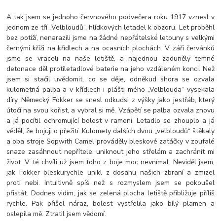
A tak jsem se jednoho červnového podvečera roku 1917 vznesl v
jednom ze tří „Velbloudů“, hlídkových letadel k obzoru. Let proběhl
bez potíží, nenarazili jsme na žádné nepřátelské letouny s velkými
černými kříži na křídlech a na ocasních plochách. V záři červánků
jsme se vraceli na naše letiště, a najednou zaduněly temné
detonace děl protiletadlové baterie na jeho vzdáleném konci. Než
jsem si stačil uvědomit, co se děje, odněkud shora se ozvala
kulometná palba a v křídlech i plášti mého „Velblouda“ vysekala
díry. Německý Fokker se snesl odkudsi z výšky jako jestřáb, který
útočí na svou kořist, a vybral si mě. Vzápětí se palba ozvala znovu
a já pocítil ochromující bolest v rameni. Letadlo se zhouplo a já
věděl, že bojuji o přežití. Kulomety dalších dvou „velbloudů“ štěkaly
a oba stroje Sopwith Camel prováděly bleskové zatáčky v zoufalé
snaze zasáhnout nepřítele, uniknout jeho střelám a zachránit mi
život. V té chvíli už jsem toho z boje moc nevnímal. Neviděl jsem,
jak Fokker bleskurychle unikl z dosahu našich zbraní a zmizel
proti nebi. Intuitivně spíš než s rozmyslem jsem se pokoušel
přistát. Dodnes vidím, jak se zelená plocha letiště přibližuje příliš
rychle. Pak přišel náraz, bolest vystřelila jako bílý plamen a
oslepila mě. Ztratil jsem vědomí.