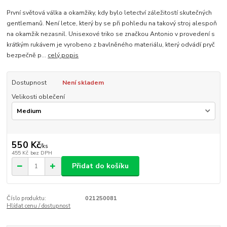
První světová válka a okamžiky, kdy bylo letectví záležitostí skutečných
gentlemanů. Není letce, který by se při pohledu na takový stroj alespoň
na okamžik nezasnil. Unisexové triko se značkou Antonio v provedení s
krátkým rukávem je vyrobeno z bavlněného materiálu, který odvádí pryč
bezpečně p...
celý popis
Dostupnost
Není skladem
Velikosti oblečení
550 Kč
/
ks
455 Kč
bez DPH
Přidat do košíku
Číslo produktu:
021250081
Hlídat cenu / dostupnost