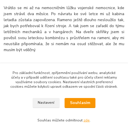
Vrátilo se mi až na nemocničním lůžku vojenské nemocnice, kde
jsem strávil dva měsíce. Po návratu ke své letce mi už kabina
letadla zůstala zapovězena. Rameno ještě dlouho nesloužilo tak,
jak bych potřeboval k řízení stroje. A tak jsem se zařadil do týmu
letištních mechaniků a v hangárech. Na dveře skříňky jsem si
pověsil svou leteckou kombinézu s průstřelem na rameni, aby mi
neustále připomínala, že si nemám na osud stěžovat, ale že mu
musím být vděčný.
Pro základní funkčnost, zpříjemnění používání webu, analytické
Zboží zařazeno v kategoriích
účely a v případě udělení souhlasu také pro účely cílení reklamy
využíváme soubory cookies. Nastavení vlastních preferencí
Antonio
cookies můžete kdykoli upravit odkazem ve spodní části stránek.
Trika
Souhlasím
Nastavení
Souhlas můžete odmítnout
zde
.
Vytvořeno na
Eshop-rychle.cz