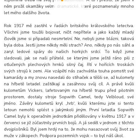
něm prožil okamžiky velmi dramatické, které poznamenaly mnoho
let mého dalšího života.
Rok 1917 mě zastihl v řadách britského královského letectva.
Všichni jsme toužili bojovat, ničit nepřítele a jako každý mladý
člověk jsme si připadali nesmrtelní. Ne, nebyli jsme blázni, taková
byla doba. Jestli jsme někdy měli strach? Ano, někdy po nás sáhl a
zaryl ledové spáry do našich horkých srdcí. To když jsme
sledovali, jak se naši přátelé, se kterými jsme ještě ráno pili z
otlučených plechových hrnků silný čaj, řítí v hořících troskách
svých strojů k zemi. Ale vzápětí nás zachvátila touha pomstít své
kamarády a my znovu nasedali do stíhaček a těšili se, až kulomety
na hřbetě letadel zaštěkají a zasáhnou svůj cíl. A právě kvůli
kulometům Vickers, lafetovaným na hřbetě trupu před pilotním
prostorem, dostaly stroje Sopwith Camel, tedy Velbloud, své
jméno. Závěry kulometů kryl „hrb“, kvůli kterému jste si tento
letoun nemohli splést s jakýmkoli jiným. První letadla Sopwith
Camel byly k operačním jednotkám přidělovány v květnu 1917 a v
červenci se již zúčastnily prvních bojů. A já seděl v jednom z těchto
dvojplošníků. Byl jsem hrdý na to, že mohu nasazovat svůj život za
muže v zákopech. Podpora pozemních vojsk – to byl náš úkol.