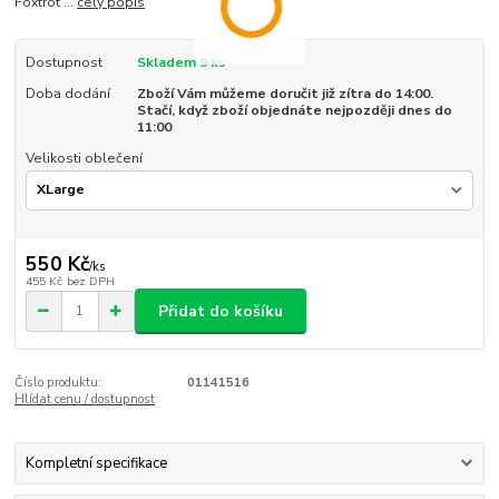
Foxtrot ...
celý popis
Dostupnost
Skladem 9 ks
Doba dodání
Zboží Vám můžeme doručit již zítra do 14:00.
Stačí, když zboží objednáte nejpozději dnes do
11:00
Velikosti oblečení
550 Kč
/
ks
455 Kč
bez DPH
Přidat do košíku
Číslo produktu:
01141516
Hlídat cenu / dostupnost
Kompletní specifikace