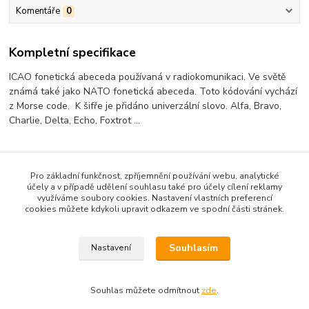
Komentáře
0
Kompletní specifikace
ICAO fonetická abeceda používaná v radiokomunikaci. Ve světě
známá také jako NATO fonetická abeceda. Toto kódování vychází
z Morse code. K šifře je přidáno univerzální slovo. Alfa, Bravo,
Charlie, Delta, Echo, Foxtrot ...
Pro základní funkčnost, zpříjemnění používání webu, analytické
Zboží zařazeno v kategoriích
účely a v případě udělení souhlasu také pro účely cílení reklamy
využíváme soubory cookies. Nastavení vlastních preferencí
Antonio
cookies můžete kdykoli upravit odkazem ve spodní části stránek.
Trika
Souhlasím
Nastavení
Souhlas můžete odmítnout
zde
.
Vytvořeno na
Eshop-rychle.cz