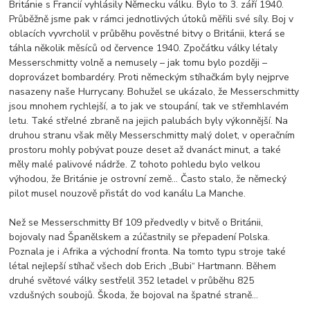
Británie s Francií vyhlásily Německu válku. Bylo to 3. září 1940.
Průběžně jsme pak v rámci jednotlivých útoků měřili své síly. Boj v
oblacích vyvrcholil v průběhu pověstné bitvy o Británii, která se
táhla několik měsíců od července 1940. Zpočátku války létaly
Messerschmitty volně a nemusely – jak tomu bylo později –
doprovázet bombardéry. Proti německým stíhačkám byly nejprve
nasazeny naše Hurrycany. Bohužel se ukázalo, že Messerschmitty
jsou mnohem rychlejší, a to jak ve stoupání, tak ve střemhlavém
letu. Také střelné zbraně na jejich palubách byly výkonnější. Na
druhou stranu však měly Messerschmitty malý dolet, v operačním
prostoru mohly pobývat pouze deset až dvanáct minut, a také
měly malé palivové nádrže. Z tohoto pohledu bylo velkou
výhodou, že Británie je ostrovní země… Často stalo, že německý
pilot musel nouzově přistát do vod kanálu La Manche.
Než se Messerschmitty Bf 109 předvedly v bitvě o Británii,
bojovaly nad Španělskem a zúčastnily se přepadení Polska.
Poznala je i Afrika a východní fronta. Na tomto typu stroje také
létal nejlepší stíhač všech dob Erich „Bubi“ Hartmann. Během
druhé světové války sestřelil 352 letadel v průběhu 825
vzdušných soubojů. Škoda, že bojoval na špatné straně…