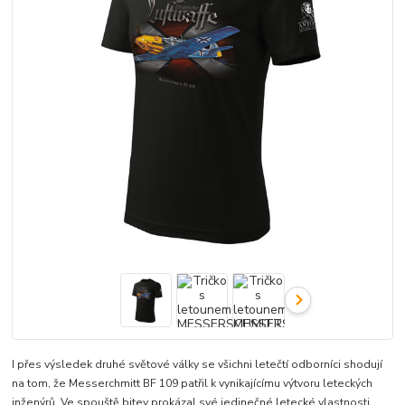
I přes výsledek druhé světové války se všichni letečtí odborníci shodují
na tom, že Messerchmitt BF 109 patřil k vynikajícímu výtvoru leteckých
inženýrů. Ve spouště bitev prokázal své jedinečné letecké vlastnosti.