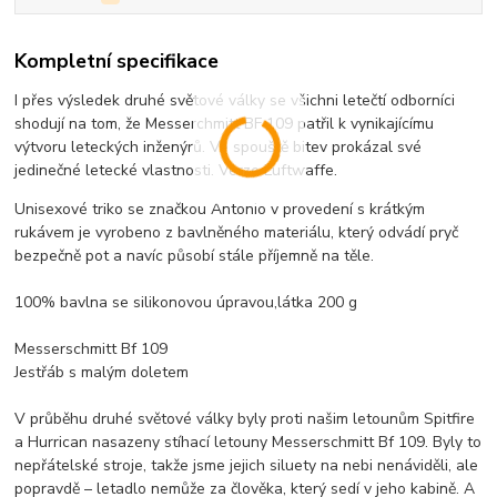
Kompletní specifikace
I přes výsledek druhé světové války se všichni letečtí odborníci
shodují na tom, že Messerchmitt BF 109 patřil k vynikajícímu
výtvoru leteckých inženýrů. Ve spouště bitev prokázal své
jedinečné letecké vlastnosti. Verze Luftwaffe.
Unisexové triko se značkou Antonio v provedení s krátkým
rukávem je vyrobeno z bavlněného materiálu, který odvádí pryč
bezpečně pot a navíc působí stále příjemně na těle.
100% bavlna se silikonovou úpravou,látka 200 g
Messerschmitt Bf 109
Jestřáb s malým doletem
V průběhu druhé světové války byly proti našim letounům Spitfire
a Hurrican nasazeny stíhací letouny Messerschmitt Bf 109. Byly to
nepřátelské stroje, takže jsme jejich siluety na nebi nenáviděli, ale
popravdě – letadlo nemůže za člověka, který sedí v jeho kabině. A