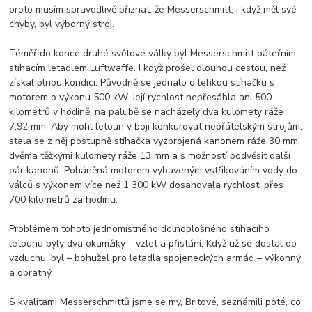
proto musím spravedlivě přiznat, že Messerschmitt, i když měl své
chyby, byl výborný stroj.
Téměř do konce druhé světové války byl Messerschmitt páteřním
stíhacím letadlem Luftwaffe. I když prošel dlouhou cestou, než
získal plnou kondici. Původně se jednalo o lehkou stíhačku s
motorem o výkonu 500 kW. Její rychlost nepřesáhla ani 500
kilometrů v hodině, na palubě se nacházely dva kulomety ráže
7,92 mm. Aby mohl letoun v boji konkurovat nepřátelským strojům,
stala se z něj postupně stíhačka vyzbrojená kanonem ráže 30 mm,
dvěma těžkými kulomety ráže 13 mm a s možností podvěsit další
pár kanonů. Poháněná motorem vybaveným vstřikováním vody do
válců s výkonem více než 1 300 kW dosahovala rychlosti přes
700 kilometrů za hodinu.
Problémem tohoto jednomístného dolnoplošného stíhacího
letounu byly dva okamžiky – vzlet a přistání. Když už se dostal do
vzduchu, byl – bohužel pro letadla spojeneckých armád – výkonný
a obratný.
S kvalitami Messerschmittů jsme se my, Britové, seznámili poté, co