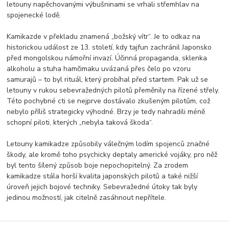
letouny napěchovanými výbušninami se vrhali střemhlav na
spojenecké lodě.
Kamikazde v překladu znamená „božský vítr“. Je to odkaz na
historickou událost ze 13. století, kdy tajfun zachránil Japonsko
před mongolskou námořní invazí. Účinná propaganda, sklenka
alkoholu a stuha hamčimaku uvázaná přes čelo po vzoru
samurajů – to byl rituál, který probíhal před startem. Pak už se
letouny v rukou sebevražedných pilotů přeměnily na řízené střely.
Této pochybné cti se nejprve dostávalo zkušeným pilotům, což
nebylo příliš strategicky výhodné. Brzy je tedy nahradili méně
schopní piloti, kterých „nebyla taková škoda“.
Letouny kamikadze způsobily válečným lodím spojenců značné
škody, ale kromě toho psychicky deptaly americké vojáky, pro něž
byl tento šílený způsob boje nepochopitelný. Za zrodem
kamikadze stála horší kvalita japonských pilotů a také nižší
úroveň jejich bojové techniky. Sebevražedné útoky tak byly
jedinou možností, jak citelně zasáhnout nepřítele.