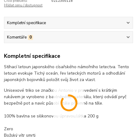
Číslo produktu:
0212300116
Hlídat cenu / dostupnost
Kompletní specifikace
Komentáře
0
Kompletní specifikace
Stíhací letoun japonského císařského námořního letectva. Tento
letoun evokuje Tichý oceán, řev leteckých motorů a odhodlání
japonských bojovníků položit svůj život za vlast.
Unisexové triko se značkou Antonio v provedení s krátkým
rukávem je vyrobeno z bavlněného materiálu, který odvádí pryč
bezpečně pot a navíc působí stále příjemně na těle.
100% bavlna se silikonovou úpravou,látka 200 g
Zero
Božský vítr smrti