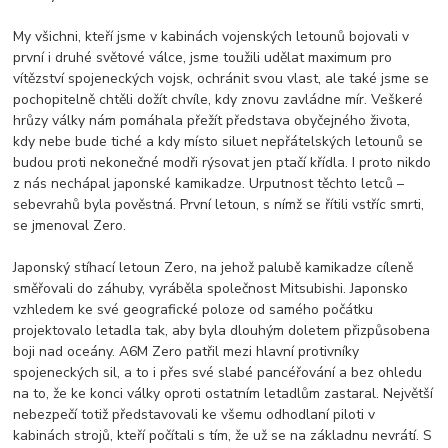
My všichni, kteří jsme v kabinách vojenských letounů bojovali v
první i druhé světové válce, jsme toužili udělat maximum pro
vítězství spojeneckých vojsk, ochránit svou vlast, ale také jsme se
pochopitelně chtěli dožít chvíle, kdy znovu zavládne mír. Veškeré
hrůzy války nám pomáhala přežít představa obyčejného života,
kdy nebe bude tiché a kdy místo siluet nepřátelských letounů se
budou proti nekonečné modři rýsovat jen ptačí křídla. I proto nikdo
z nás nechápal japonské kamikadze. Urputnost těchto letců –
sebevrahů byla pověstná. První letoun, s nímž se řítili vstříc smrti,
se jmenoval Zero.
Japonský stíhací letoun Zero, na jehož palubě kamikadze cíleně
směřovali do záhuby, vyráběla společnost Mitsubishi. Japonsko
vzhledem ke své geografické poloze od samého počátku
projektovalo letadla tak, aby byla dlouhým doletem přizpůsobena
boji nad oceány. A6M Zero patřil mezi hlavní protivníky
spojeneckých sil, a to i přes své slabé pancéřování a bez ohledu
na to, že ke konci války oproti ostatním letadlům zastaral. Největší
nebezpečí totiž představovali ke všemu odhodlaní piloti v
kabinách strojů, kteří počítali s tím, že už se na základnu nevrátí. S