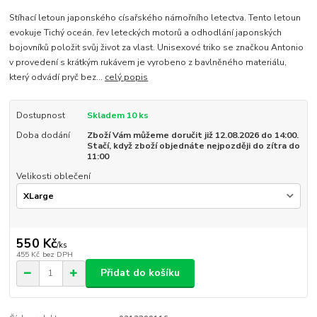
Stíhací letoun japonského císařského námořního letectva. Tento letoun
evokuje Tichý oceán, řev leteckých motorů a odhodlání japonských
bojovníků položit svůj život za vlast. Unisexové triko se značkou Antonio
v provedení s krátkým rukávem je vyrobeno z bavlněného materiálu,
který odvádí pryč bez...
celý popis
Dostupnost
Skladem 10 ks
Doba dodání
Zboží Vám můžeme doručit již 12.08.2026 do 14:00.
Stačí, když zboží objednáte nejpozději do zítra do
11:00
Velikosti oblečení
550 Kč
/
ks
455 Kč
bez DPH
Přidat do košíku