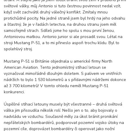
světové války, můj Antonio si tuto čestnou povinnost nedal vzít,
když svět zachvátil druhý válečný konflikt. Zmítaly mnou
protichůdné pocity. Na jedné straně jsem byl hrdý na jeho odvahu
a šťastný, že je v řadách letectva, na druhou stranu jsem měl
samozřejmě strach. Sdíleli jsme ho spolu s mou první ženou,
Antoniovou matkou. Antonio junior si ale prosadil svou. Létal na
stroji Mustang P-51, a to mi přineslo aspoň trochu klidu. Byl to
spolehlivý stroj.
Mustang P-51 si Británie objednala u americké firmy North
American Aviation. Tento jednomístný stíhací letoun se
vyznačoval mimořádně dlouhým doletem. S palivem ve vnitřních
nádržích to bylo 1 530 kilometrů a s přídavnými nádržemi dokonce
až 3 700 kilometrů! V tomto ohledu neměl Mustang P-51
konkurenci.
Úspěšné stíhací letouny musely být všestranné – druhá světová
válka jim přisoudila několik rolí. Nešlo jen o to, aby bojovaly o
nadvládu ve vzduchu. Současně měly za úkol bránit pronikání
nepřátelských bombardérů, podporovat pozemní vojsko útoky na
pozemní cíle, doprovázet bombardéry či operovat jako noční