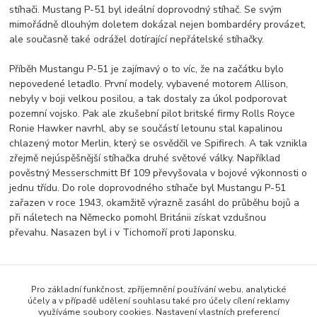
stíhači. Mustang P-51 byl ideální doprovodný stíhač. Se svým
mimořádně dlouhým doletem dokázal nejen bombardéry provázet,
ale současně také odrážel dotírající nepřátelské stíhačky.
Příběh Mustangu P-51 je zajímavý o to víc, že na začátku bylo
nepovedené letadlo. První modely, vybavené motorem Allison,
nebyly v boji velkou posilou, a tak dostaly za úkol podporovat
pozemní vojsko. Pak ale zkušební pilot britské firmy Rolls Royce
Ronie Hawker navrhl, aby se součástí letounu stal kapalinou
chlazený motor Merlin, který se osvědčil ve Spifirech. A tak vznikla
zřejmě nejúspěšnější stíhačka druhé světové války. Například
pověstný Messerschmitt Bf 109 převyšovala v bojové výkonnosti o
jednu třídu. Do role doprovodného stíhače byl Mustangu P-51
zařazen v roce 1943, okamžitě výrazně zasáhl do průběhu bojů a
při náletech na Německo pomohl Británii získat vzdušnou
převahu. Nasazen byl i v Tichomoří proti Japonsku.
Pro základní funkčnost, zpříjemnění používání webu, analytické
Zboží zařazeno v kategoriích
účely a v případě udělení souhlasu také pro účely cílení reklamy
využíváme soubory cookies. Nastavení vlastních preferencí