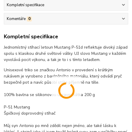
Kompletní specifikace
Komentáře
0
Kompletní specifikace
Jednomístný stíhací letoun Mustang P-51d reflektuje divoký západ
spolu s klasikou druhé světové války. Už slovo Mustang v každém
vyvolává pocit výkonu, a tak je to i s tímto letadlem.
Unisexové triko se značkou Antonio v provedení s krátkým
rukávem je vyrobeno z bavlněného materiálu, který odvádí pryč
bezpečně pot a navíc působí stále příjemně na těle.
100% bavlna se silikonovou úpravou,látka 200 g
P-51 Mustang
Špičkový doprovodný stíhač
Můj syn Antonio po mně zdědil nejen jméno, ale také lásku k
létání. A stejně jako já jsem toužil bránit svou zem v průběhu první