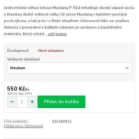
Jednomístný stíhací letoun Mustang P-51d reflektuje divoký západ spolu
s klasikou druhé světové války. Už slovo Mustang v každém vyvolává
pocit výkonu, a tak je to i s tímto letadlem. Unisexové triko se značkou
Antonio v provedení s krátkým rukávem je vyrobeno z bavlněného
materiálu, který odvád...
celý popis
Dostupnost
Není skladem
Velikosti oblečení
550 Kč
/
ks
455 Kč
bez DPH
Přidat do košíku
Číslo produktu:
021260011
Hlídat cenu / dostupnost