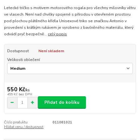
Letecké tričko s motivem motorového rogala pro všechny milovníky větru
ve vlasech. Není nad chvilky spojené s přírodou v otevřeném prostoru
pod plochou plátěného křídla Unisexové triko se značkou Antonio v
provedení s krátkým rukávem je vyrobeno z bavlněného materiálu, který
odvádí pryč bezpečně...
celý popis
Dostupnost
Není skladem
Velikosti oblečení
550 Kč
/
ks
455 Kč
bez DPH
Přidat do košíku
Číslo produktu:
011061021
Hlídat cenu / dostupnost