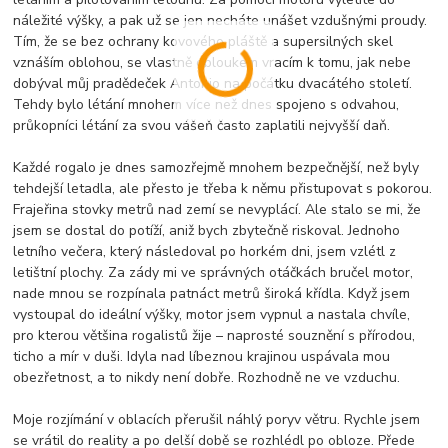
náležité výšky, a pak už se jen necháte unášet vzdušnými proudy.
Tím, že se bez ochrany kovového pláště a supersilných skel
vznáším oblohou, se vlastně obloukem vracím k tomu, jak nebe
dobýval můj pradědeček Antonio na počátku dvacátého století.
Tehdy bylo létání mnohem více než dnes spojeno s odvahou,
průkopníci létání za svou vášeň často zaplatili nejvyšší daň.
Každé rogalo je dnes samozřejmě mnohem bezpečnější, než byly
tehdejší letadla, ale přesto je třeba k němu přistupovat s pokorou.
Frajeřina stovky metrů nad zemí se nevyplácí. Ale stalo se mi, že
jsem se dostal do potíží, aniž bych zbytečně riskoval. Jednoho
letního večera, který následoval po horkém dni, jsem vzlétl z
letištní plochy. Za zády mi ve správných otáčkách bručel motor,
nade mnou se rozpínala patnáct metrů široká křídla. Když jsem
vystoupal do ideální výšky, motor jsem vypnul a nastala chvíle,
pro kterou většina rogalistů žije – naprosté souznění s přírodou,
ticho a mír v duši. Idyla nad líbeznou krajinou uspávala mou
obezřetnost, a to nikdy není dobře. Rozhodně ne ve vzduchu.
Moje rozjímání v oblacích přerušil náhlý poryv větru. Rychle jsem
se vrátil do reality a po delší době se rozhlédl po obloze. Přede