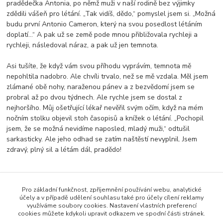
pradědečka Antonia, po němž muži v naší rodině bez výjimky
zdědili vášeň pro létání. „Tak vidíš, dědo,“ pomyslel jsem si. „Možná
budu první Antonio Cameron, který na svou posedlost létáním
doplatí…“ A pak už se země pode mnou přibližovala rychleji a
rychleji, následoval náraz, a pak už jen temnota.
Asi tušíte, že když vám svou příhodu vyprávím, temnota mě
nepohltila nadobro. Ale chvíli trvalo, než se mě vzdala. Měl jsem
zlámané obě nohy, naraženou pánev a z bezvědomí jsem se
probral až po dvou týdnech. Ale rychle jsem se dostal z
nejhoršího. Můj ošetřující lékař nevěřil svým očím, když na mém
nočním stolku objevil stoh časopisů a knížek o létání. „Pochopil
jsem, že se možná nevidíme naposled, mladý muži,“ odtušil
sarkasticky. Ale jeho odhad se zatím naštěstí nevyplnil. Jsem
zdravý, plný sil a létám dál, pradědo!
Pro základní funkčnost, zpříjemnění používání webu, analytické
Zboží zařazeno v kategoriích
účely a v případě udělení souhlasu také pro účely cílení reklamy
využíváme soubory cookies. Nastavení vlastních preferencí
Antonio
cookies můžete kdykoli upravit odkazem ve spodní části stránek.