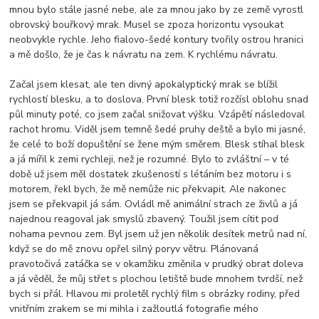
mnou bylo stále jasné nebe, ale za mnou jako by ze země vyrostl
obrovský bouřkový mrak. Musel se zpoza horizontu vysoukat
neobvykle rychle. Jeho fialovo-šedé kontury tvořily ostrou hranici
a mě došlo, že je čas k návratu na zem. K rychlému návratu.
Začal jsem klesat, ale ten divný apokalyptický mrak se blížil
rychlostí blesku, a to doslova. První blesk totiž rozčísl oblohu snad
půl minuty poté, co jsem začal snižovat výšku. Vzápětí následoval
rachot hromu. Viděl jsem temně šedé pruhy deště a bylo mi jasné,
že celé to boží dopuštění se žene mým směrem. Blesk stíhal blesk
a já mířil k zemi rychleji, než je rozumné. Bylo to zvláštní – v té
době už jsem měl dostatek zkušeností s létáním bez motoru i s
motorem, řekl bych, že mě nemůže nic překvapit. Ale nakonec
jsem se překvapil já sám. Ovládl mě animální strach ze živlů a já
najednou reagoval jak smyslů zbavený. Toužil jsem cítit pod
nohama pevnou zem. Byl jsem už jen několik desítek metrů nad ní,
když se do mě znovu opřel silný poryv větru. Plánovaná
pravotočivá zatáčka se v okamžiku změnila v prudký obrat doleva
a já věděl, že můj střet s plochou letiště bude mnohem tvrdší, než
bych si přál. Hlavou mi proletěl rychlý film s obrázky rodiny, před
vnitřním zrakem se mi mihla i zažloutlá fotografie mého