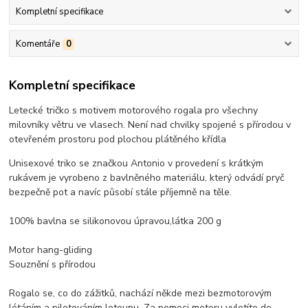
Kompletní specifikace
Komentáře
0
Kompletní specifikace
Letecké tričko s motivem motorového rogala pro všechny
milovníky větru ve vlasech. Není nad chvilky spojené s přírodou v
otevřeném prostoru pod plochou plátěného křídla
Unisexové triko se značkou Antonio v provedení s krátkým
rukávem je vyrobeno z bavlněného materiálu, který odvádí pryč
bezpečně pot a navíc působí stále příjemně na těle.
100% bavlna se silikonovou úpravou,látka 200 g
Motor hang-gliding
Souznění s přírodou
Rogalo se, co do zážitků, nachází někde mezi bezmotorovým
létáním a pilotováním letounu. Za pomoci motoru vyletíte do