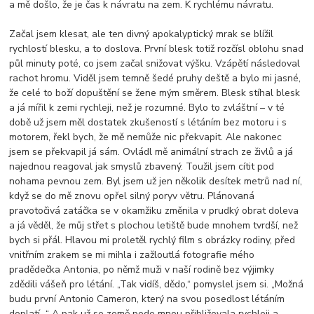
a mě došlo, že je čas k návratu na zem. K rychlému návratu.
Začal jsem klesat, ale ten divný apokalyptický mrak se blížil
rychlostí blesku, a to doslova. První blesk totiž rozčísl oblohu snad
půl minuty poté, co jsem začal snižovat výšku. Vzápětí následoval
rachot hromu. Viděl jsem temně šedé pruhy deště a bylo mi jasné,
že celé to boží dopuštění se žene mým směrem. Blesk stíhal blesk
a já mířil k zemi rychleji, než je rozumné. Bylo to zvláštní – v té
době už jsem měl dostatek zkušeností s létáním bez motoru i s
motorem, řekl bych, že mě nemůže nic překvapit. Ale nakonec
jsem se překvapil já sám. Ovládl mě animální strach ze živlů a já
najednou reagoval jak smyslů zbavený. Toužil jsem cítit pod
nohama pevnou zem. Byl jsem už jen několik desítek metrů nad ní,
když se do mě znovu opřel silný poryv větru. Plánovaná
pravotočivá zatáčka se v okamžiku změnila v prudký obrat doleva
a já věděl, že můj střet s plochou letiště bude mnohem tvrdší, než
bych si přál. Hlavou mi proletěl rychlý film s obrázky rodiny, před
vnitřním zrakem se mi mihla i zažloutlá fotografie mého
pradědečka Antonia, po němž muži v naší rodině bez výjimky
zdědili vášeň pro létání. „Tak vidíš, dědo,“ pomyslel jsem si. „Možná
budu první Antonio Cameron, který na svou posedlost létáním
doplatí…“ A pak už se země pode mnou přibližovala rychleji a