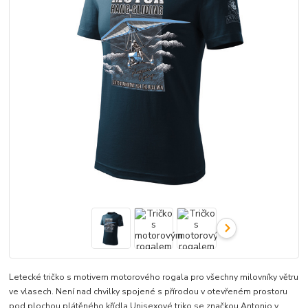
Letecké tričko s motivem motorového rogala pro všechny milovníky větru
ve vlasech. Není nad chvilky spojené s přírodou v otevřeném prostoru
pod plochou plátěného křídla Unisexové triko se značkou Antonio v