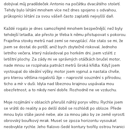
dobýval můj pradědeček Antonio na počátku dvacátého století.
Tehdy bylo létání mnohem více než dnes spojeno s odvahou,
průkopníci létání za svou vášeň často zaplatili nejvyšší daň.
Každé rogalo je dnes samozřejmě mnohem bezpečnější, než byly
tehdejší letadla, ale přesto je třeba k němu přistupovat s pokorou.
Frajeřina stovky metrů nad zemí se nevyplácí. Ale stalo se mi, že
jsem se dostal do potíží, aniž bych zbytečně riskoval. Jednoho
letního večera, který následoval po horkém dni, jsem vzlétl z
letištní plochy. Za zády mi ve správných otáčkách bručel motor,
nade mnou se rozpínala patnáct metrů široká křídla. Když jsem
vystoupal do ideální výšky, motor jsem vypnul a nastala chvíle,
pro kterou většina rogalistů žije – naprosté souznění s přírodou,
ticho a mír v duši. Idyla nad líbeznou krajinou uspávala mou
obezřetnost, a to nikdy není dobře. Rozhodně ne ve vzduchu.
Moje rozjímání v oblacích přerušil náhlý poryv větru. Rychle jsem
se vrátil do reality a po delší době se rozhlédl po obloze. Přede
mnou bylo stále jasné nebe, ale za mnou jako by ze země vyrostl
obrovský bouřkový mrak. Musel se zpoza horizontu vysoukat
neobvykle rychle. Jeho fialovo-šedé kontury tvořily ostrou hranici