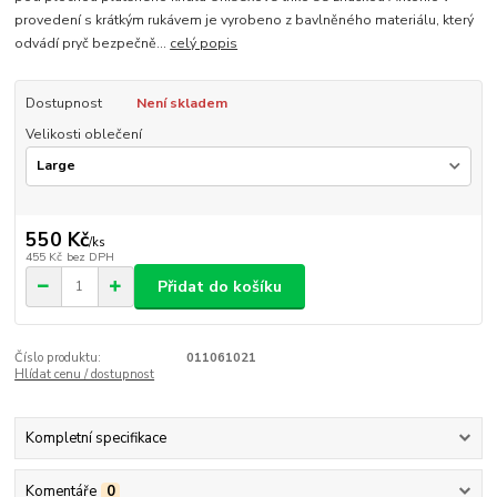
provedení s krátkým rukávem je vyrobeno z bavlněného materiálu, který
odvádí pryč bezpečně...
celý popis
Dostupnost
Není skladem
Velikosti oblečení
550 Kč
/
ks
455 Kč
bez DPH
Přidat do košíku
Číslo produktu:
011061021
Hlídat cenu / dostupnost
Kompletní specifikace
Komentáře
0