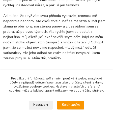
rychleji, následoval náraz, a pak už jen temnota.
Asi tušíte, že když vám svou příhodu vyprávím, temnota mě
nepohltila nadobro. Ale chvíli trvalo, než se mě vzdala. Měl jsem
zlámané obě nohy, naraženou pánev a z bezvědomí jsem se
probral až po dvou týdnech. Ale rychle jsem se dostal z
nejhoršího. Můj ošetřující lékař nevěřil svým očím, když na mém
nočním stolku objevil stoh časopisů a knížek o létání. „Pochopil
jsem, že se možná nevidíme naposled, mladý muži,“ odtušil
sarkasticky. Ale jeho odhad se zatím naštěstí nevyplnil. Jsem
zdravý, plný sil a létám dál, pradědo!
Pro základní funkčnost, zpříjemnění používání webu, analytické
Zboží zařazeno v kategoriích
účely a v případě udělení souhlasu také pro účely cílení reklamy
využíváme soubory cookies. Nastavení vlastních preferencí
Antonio
cookies můžete kdykoli upravit odkazem ve spodní části stránek.
Trika
Souhlasím
Nastavení