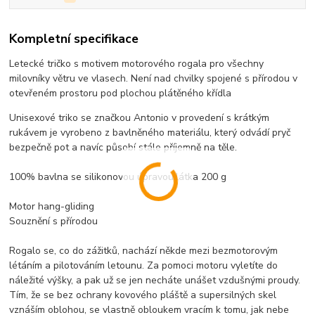
Kompletní specifikace
Letecké tričko s motivem motorového rogala pro všechny
milovníky větru ve vlasech. Není nad chvilky spojené s přírodou v
otevřeném prostoru pod plochou plátěného křídla
Unisexové triko se značkou Antonio v provedení s krátkým
rukávem je vyrobeno z bavlněného materiálu, který odvádí pryč
bezpečně pot a navíc působí stále příjemně na těle.
100% bavlna se silikonovou úpravou,látka 200 g
Motor hang-gliding
Souznění s přírodou
Rogalo se, co do zážitků, nachází někde mezi bezmotorovým
létáním a pilotováním letounu. Za pomoci motoru vyletíte do
náležité výšky, a pak už se jen necháte unášet vzdušnými proudy.
Tím, že se bez ochrany kovového pláště a supersilných skel
vznáším oblohou, se vlastně obloukem vracím k tomu, jak nebe