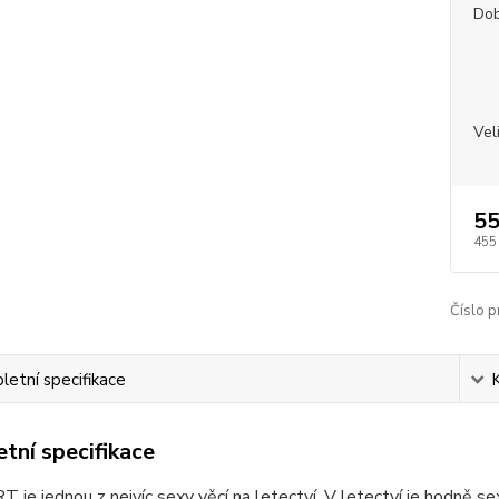
Dob
Vel
55
455
Číslo p
etní specifikace
tní specifikace
je jednou z nejvíc sexy věcí na letectví. V letectví je hodně se