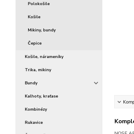
Polokošile
Košile
Mikiny, bundy
Čepice
Košile, nárameníky
Trika, mikiny
Bundy
Kalhoty, kraťase
Kompl
Kombinézy
Komple
Rukavice
NOSE ART 