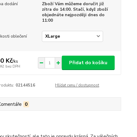
a dodání
Zboží Vám můžeme doručit již
zítra do 14:00. Stačí, když zboží
objednáte nejpozději dnes do
11:00
ikosti oblečení
0 Kč
/
ks
Přidat do košíku
 Kč
bez DPH
roduktu:
02144516
Hlídat cenu / dostupnost
Komentáře
0
xy skutečností, ale tato je opravdu krásná. Za válečných