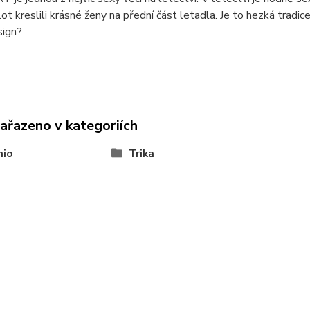
ilot kreslili krásné ženy na přední část letadla. Je to hezká tradi
sign?
zařazeno v kategoriích
nio
Trika