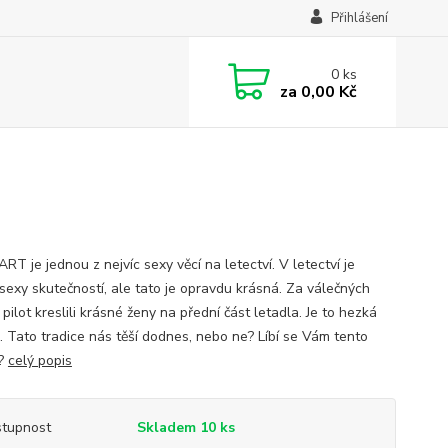
Přihlášení
0
ks
za
0,00 Kč
T je jednou z nejvíc sexy věcí na letectví. V letectví je
sexy skutečností, ale tato je opravdu krásná. Za válečných
 pilot kreslili krásné ženy na přední část letadla. Je to hezká
e. Tato tradice nás těší dodnes, nebo ne? Líbí se Vám tento
n?
celý popis
tupnost
Skladem 10 ks