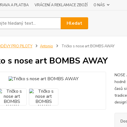
RAVA A PLATBA
VRÁCENÍ A REKLAMACE ZBOŽÍ
O NÁS
Hledat
ODĚVY PRO PILOTY
Antonio
Tričko s nose art BOMBS AWAY
ko s nose art BOMBS AWAY
NOSE AR
hodně 
časů si
tradic
desig
Dos