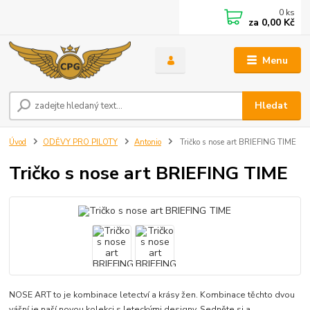
0
ks
za
0,00 Kč
Menu
Hledat
Úvod
ODĚVY PRO PILOTY
Antonio
Tričko s nose art BRIEFING TIME
Tričko s nose art BRIEFING TIME
NOSE ART to je kombinace letectví a krásy žen. Kombinace těchto dvou
vášní je naší novou kolekci s leteckými designy. Sedněte si a