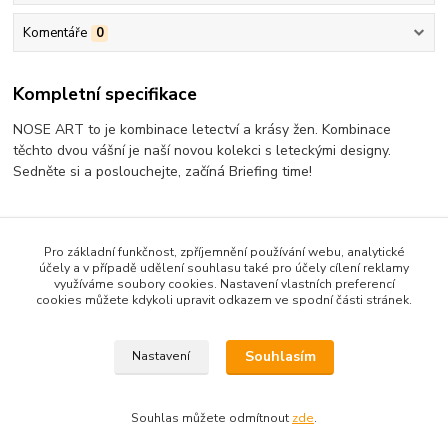
Komentáře
0
Kompletní specifikace
NOSE ART to je kombinace letectví a krásy žen. Kombinace
těchto dvou vášní je naší novou kolekci s leteckými designy.
Sedněte si a poslouchejte, začíná Briefing time!
Pro základní funkčnost, zpříjemnění používání webu, analytické
Zboží zařazeno v kategoriích
účely a v případě udělení souhlasu také pro účely cílení reklamy
využíváme soubory cookies. Nastavení vlastních preferencí
Antonio
cookies můžete kdykoli upravit odkazem ve spodní části stránek.
Trika
Souhlasím
Nastavení
Souhlas můžete odmítnout
zde
.
Vytvořeno na
Eshop-rychle.cz