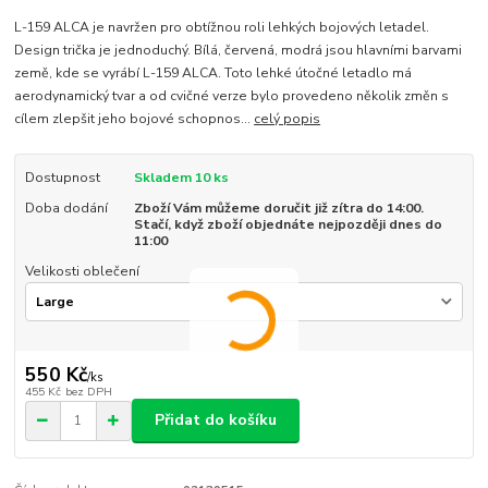
L-159 ALCA je navržen pro obtížnou roli lehkých bojových letadel.
Design trička je jednoduchý. Bílá, červená, modrá jsou hlavními barvami
země, kde se vyrábí L-159 ALCA. Toto lehké útočné letadlo má
aerodynamický tvar a od cvičné verze bylo provedeno několik změn s
cílem zlepšit jeho bojové schopnos...
celý popis
Dostupnost
Skladem 10 ks
Doba dodání
Zboží Vám můžeme doručit již zítra do 14:00.
Stačí, když zboží objednáte nejpozději dnes do
11:00
Velikosti oblečení
550 Kč
/
ks
455 Kč
bez DPH
Přidat do košíku