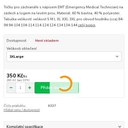
Tričko pro záchranáře s nápisem EMT (Emergency Medical Technician) na
zádech a logem na levém prsu. Materiál: 60 % bavlna, 40 % polyester.
Tabulka velikostí: velikost S M L XL XXL 3XL pro obvod hrudníku (cca) 84-
94 94-104 104-114 114-124 124-134 134-144
celý popis
Dostupnost
Není skladem
Velikosti oblečení
350 Kč
/
ks
289 Kč
bez DPH
Přidat do košíku
Číslo produktu:
6337
Hlídat cenu / dostupnost
Kompletní specifikace