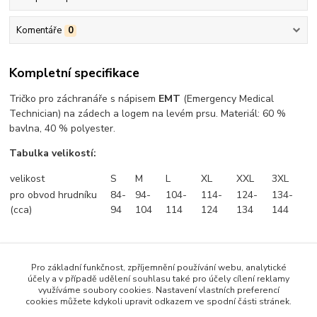
Komentáře
0
Kompletní specifikace
Tričko pro záchranáře s nápisem
EMT
(Emergency Medical
Technician) na zádech a logem na levém prsu. Materiál: 60 %
bavlna, 40 % polyester.
Tabulka velikostí:
velikost
S
M
L
XL
XXL
3XL
pro obvod hrudníku
84-
94-
104-
114-
124-
134-
(cca)
94
104
114
124
134
144
Pro základní funkčnost, zpříjemnění používání webu, analytické
Zboží zařazeno v kategoriích
účely a v případě udělení souhlasu také pro účely cílení reklamy
využíváme soubory cookies. Nastavení vlastních preferencí
VYBAVENÍ PRO ZÁCHRANÁŘE
cookies můžete kdykoli upravit odkazem ve spodní části stránek.