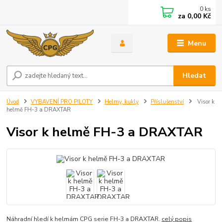
0
ks
za
0,00 Kč
Menu
Hledat
Úvod
VYBAVENÍ PRO PILOTY
Helmy, kukly
Příslušenství
Visor k
helmě FH-3 a DRAXTAR
Visor k helmě FH-3 a DRAXTAR
Náhradní hledí k helmám CPG serie FH-3 a DRAXTAR.
celý popis