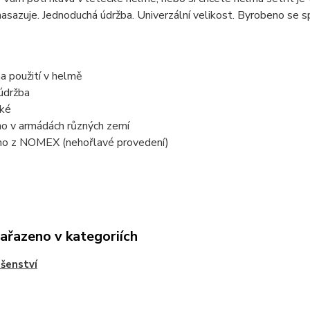
nasazuje. Jednoduchá údržba. Univerzální velikost. Byrobeno se sp
 na použití v helmě
údržba
cké
no v armádách různých zemí
no z NOMEX (nehořlavé provedení)
zařazeno v kategoriích
ušenství