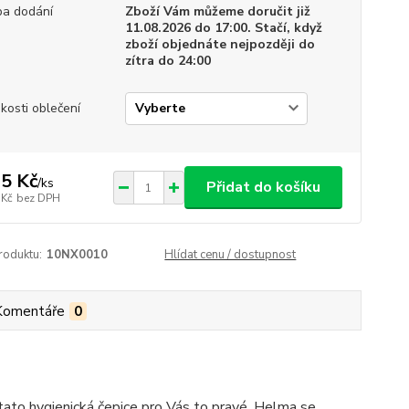
a dodání
Zboží Vám můžeme doručit již
11.08.2026 do 17:00. Stačí, když
zboží objednáte nejpozději do
zítra do 24:00
ikosti oblečení
5 Kč
/
ks
Přidat do košíku
 Kč
bez DPH
roduktu:
10NX0010
Hlídat cenu / dostupnost
Komentáře
0
tato hygienická čepice pro Vás to pravé. Helma se