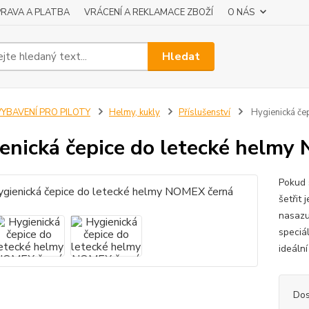
RAVA A PLATBA
VRÁCENÍ A REKLAMACE ZBOŽÍ
O NÁS
Hledat
VYBAVENÍ PRO PILOTY
Helmy, kukly
Příslušenství
Hygienická če
enická čepice do letecké helmy
Pokud 
šetřit 
nasazu
speciá
ideální
Dos