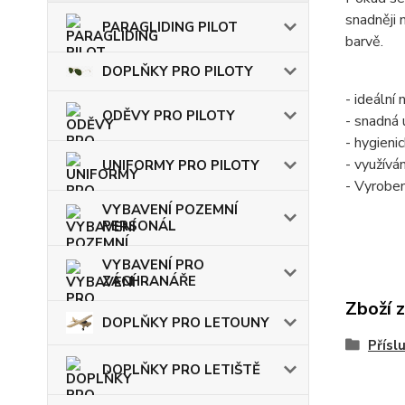
snadněji 
PARAGLIDING PILOT
barvě.
DOPLŇKY PRO PILOTY
- ideální
ODĚVY PRO PILOTY
- snadná 
- hygieni
- využívá
UNIFORMY PRO PILOTY
- Vyrobe
VYBAVENÍ POZEMNÍ
PERSONÁL
VYBAVENÍ PRO
ZÁCHRANÁŘE
Zboží 
DOPLŇKY PRO LETOUNY
Přísl
DOPLŇKY PRO LETIŠTĚ