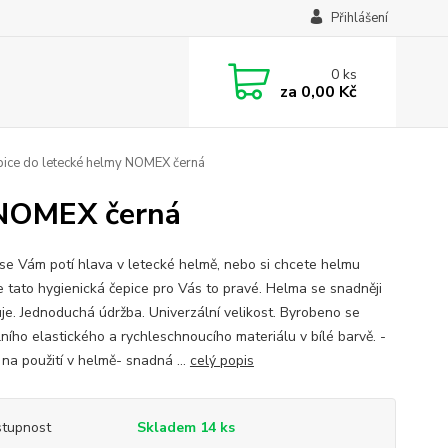
Přihlášení
0
ks
za
0,00 Kč
pice do letecké helmy NOMEX černá
 NOMEX černá
se Vám potí hlava v letecké helmě, nebo si chcete helmu
je tato hygienická čepice pro Vás to pravé. Helma se snadněji
je. Jednoduchá údržba. Univerzální velikost. Byrobeno se
lního elastického a rychleschnoucího materiálu v bílé barvě. -
 na použití v helmě- snadná ...
celý popis
tupnost
Skladem 14 ks