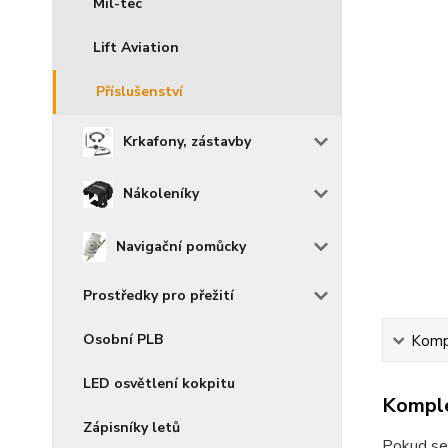
Mil-tec
Lift Aviation
Příslušenství
Krkafony, zástavby
Nákoleníky
Navigační pomůcky
Prostředky pro přežití
Osobní PLB
Kompl
LED osvětlení kokpitu
Komple
Zápisníky letů
Pokud se 