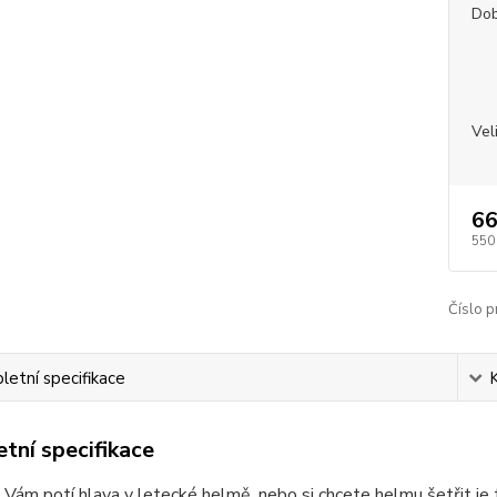
Dob
Vel
66
550
Číslo p
etní specifikace
tní specifikace
Vám potí hlava v letecké helmě, nebo si chcete helmu šetřit je 