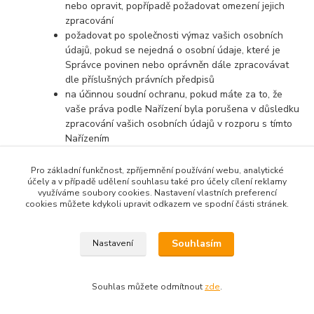
nebo opravit, popřípadě požadovat omezení jejich
zpracování
požadovat po společnosti výmaz vašich osobních
údajů, pokud se nejedná o osobní údaje, které je
Správce povinen nebo oprávněn dále zpracovávat
dle příslušných právních předpisů
na účinnou soudní ochranu, pokud máte za to, že
vaše práva podle Nařízení byla porušena v důsledku
zpracování vašich osobních údajů v rozporu s tímto
Nařízením
v případě pochybností o dodržování povinností
souvisejících se zpracováním osobních údajů se
Pro základní funkčnost, zpříjemnění používání webu, analytické
účely a v případě udělení souhlasu také pro účely cílení reklamy
obrátit na Správce nebo na Úřad pro ochranu
využíváme soubory cookies. Nastavení vlastních preferencí
osobních údajů
cookies můžete kdykoli upravit odkazem ve spodní části stránek.
Souhlasím
Nastavení
Souhlas můžete odmítnout
zde
.
Vytvořeno na
Eshop-rychle.cz